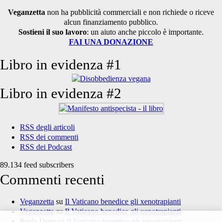
per:
Veganzetta
non ha pubblicità commerciali e non richiede o riceve
alcun finanziamento pubblico.
Sostieni il suo lavoro
: un aiuto anche piccolo è importante.
FAI UNA DONAZIONE
Libro in evidenza #1
Libro in evidenza #2
RSS degli articoli
RSS dei commenti
RSS dei Podcast
89.134 feed subscribers
Commenti recenti
Veganzetta
su
Il Vaticano benedice gli xenotrapianti
Veganzetta
su
Il Vaticano benedice gli xenotrapianti
Paola Drog
su
Il Vaticano benedice gli xenotrapianti