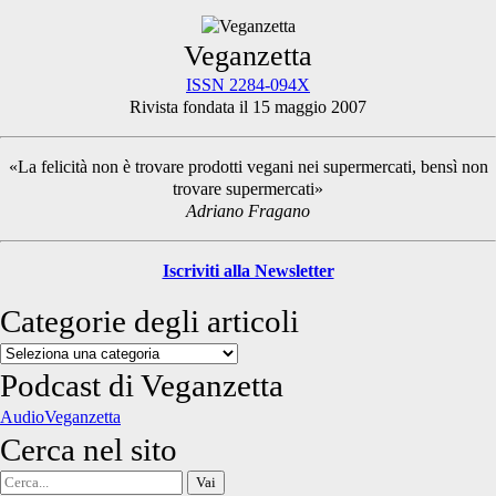
Primary
Veganzetta
ISSN 2284-094X
Rivista fondata il 15 maggio 2007
Sidebar
«La felicità non è trovare prodotti vegani nei supermercati, bensì non
trovare supermercati»
Adriano Fragano
Iscriviti alla Newsletter
Categorie degli articoli
Categorie
degli
Podcast di Veganzetta
articoli
AudioVeganzetta
Cerca nel sito
Cerca