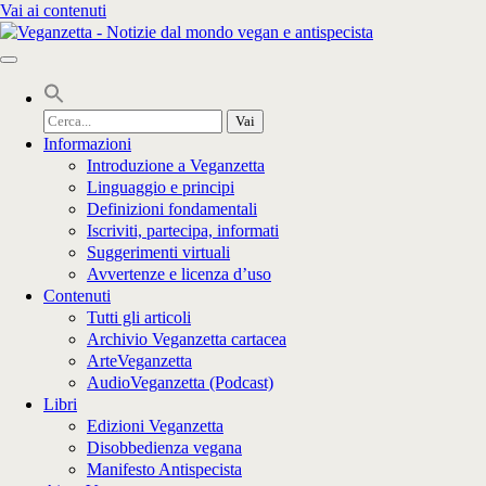
Vai ai contenuti
Cerca
per:
Informazioni
Introduzione a Veganzetta
Linguaggio e principi
Definizioni fondamentali
Iscriviti, partecipa, informati
Suggerimenti virtuali
Avvertenze e licenza d’uso
Contenuti
Tutti gli articoli
Archivio Veganzetta cartacea
ArteVeganzetta
AudioVeganzetta (Podcast)
Libri
Edizioni Veganzetta
Disobbedienza vegana
Manifesto Antispecista