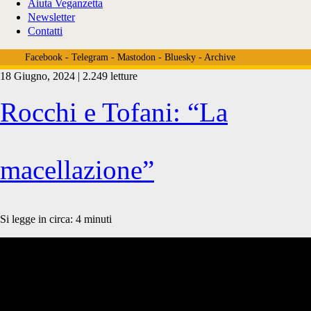
Aiuta Veganzetta
Newsletter
Contatti
Facebook
-
Telegram
-
Mastodon
-
Bluesky
-
Archive
18 Giugno, 2024 | 2.249 letture
Tag:
Rocchi e Tofani: “La
<span>Stormy
macellazione”
Six</span>
Si legge in circa:
4
minuti