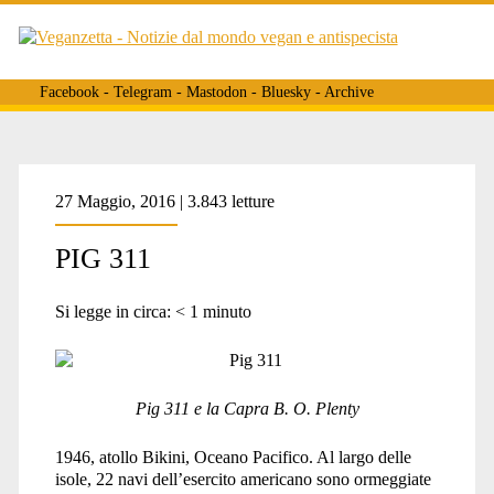
Facebook
-
Telegram
-
Mastodon
-
Bluesky
-
Archive
Tag:
27 Maggio, 2016 | 3.843 letture
PIG 311
<span>test
Si legge in circa:
< 1
minuto
atomici
Pig 311 e la Capra B. O. Plenty
usa</span>
1946, atollo Bikini, Oceano Pacifico. Al largo delle
isole, 22 navi dell’esercito americano sono ormeggiate