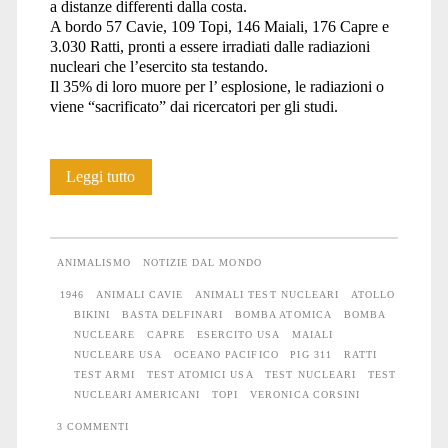
a distanze differenti dalla costa.
A bordo 57 Cavie, 109 Topi, 146 Maiali, 176 Capre e
3.030 Ratti, pronti a essere irradiati dalle radiazioni
nucleari che l’esercito sta testando.
Il 35% di loro muore per l’ esplosione, le radiazioni o
viene “sacrificato” dai ricercatori per gli studi.
PIG
Leggi tutto
311
ANIMALISMO
NOTIZIE DAL MONDO
1946
ANIMALI CAVIE
ANIMALI TEST NUCLEARI
ATOLLO
BIKINI
BASTA DELFINARI
BOMBA ATOMICA
BOMBA
NUCLEARE
CAPRE
ESERCITO USA
MAIALI
NUCLEARE USA
OCEANO PACIFICO
PIG 311
RATTI
TEST ARMI
TEST ATOMICI USA
TEST NUCLEARI
TEST
NUCLEARI AMERICANI
TOPI
VERONICA CORSINI
3 COMMENTI