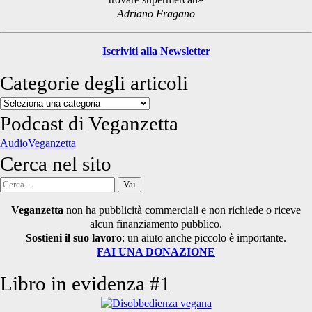
Adriano Fragano
Iscriviti alla Newsletter
Categorie degli articoli
Categorie
degli
Podcast di Veganzetta
articoli
AudioVeganzetta
Cerca nel sito
Cerca
per:
Veganzetta
non ha pubblicità commerciali e non richiede o riceve
alcun finanziamento pubblico.
Sostieni il suo lavoro
: un aiuto anche piccolo è importante.
FAI UNA DONAZIONE
Libro in evidenza #1