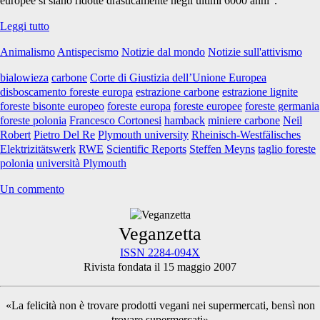
europee si siano ridotte drasticamente negli ultimi 6000 anni
.
Il
Leggi tutto
canto
Animalismo
Antispecismo
Notizie dal mondo
Notizie sull'attivismo
della
foresta
bialowieza
carbone
Corte di Giustizia dell’Unione Europea
disboscamento foreste europa
estrazione carbone
estrazione lignite
foreste bisonte europeo
foreste europa
foreste europee
foreste germania
foreste polonia
Francesco Cortonesi
hamback
miniere carbone
Neil
Robert
Pietro Del Re
Plymouth university
Rheinisch-Westfälisches
Elektrizitätswerk
RWE
Scientific Reports
Steffen Meyns
taglio foreste
polonia
università Plymouth
Un commento
Primary
Veganzetta
ISSN 2284-094X
Rivista fondata il 15 maggio 2007
Sidebar
«La felicità non è trovare prodotti vegani nei supermercati, bensì non
trovare supermercati»