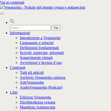
Vai ai contenuti
Cerca
per:
Informazioni
Introduzione a Veganzetta
Linguaggio e principi
Definizioni fondamentali
Iscriviti, partecipa, informati
Suggerimenti virtuali
Avvertenze e licenza d’uso
Contenuti
Tutti gli articoli
Archivio Veganzetta cartacea
ArteVeganzetta
AudioVeganzetta (Podcast)
Libri
Edizioni Veganzetta
Disobbedienza vegana
Manifesto Antispecista