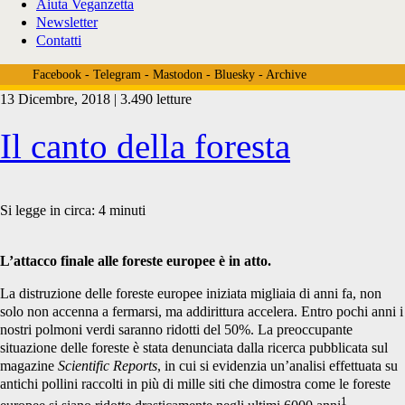
Aiuta Veganzetta
Newsletter
Contatti
Facebook
-
Telegram
-
Mastodon
-
Bluesky
-
Archive
13 Dicembre, 2018 | 3.490 letture
Tag:
Il canto della foresta
<span>taglio
Si legge in circa:
4
minuti
L’attacco finale alle foreste europee è in atto.
foreste
La distruzione delle foreste europee iniziata migliaia di anni fa, non
solo non accenna a fermarsi, ma addirittura accelera. Entro pochi anni i
nostri polmoni verdi saranno ridotti del 50%. La preoccupante
polonia</span>
situazione delle foreste è stata denunciata dalla ricerca pubblicata sul
magazine
Scientific Reports
, in cui si evidenzia un’analisi effettuata su
antichi pollini raccolti in più di mille siti che dimostra come le foreste
1