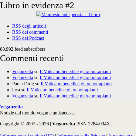
Libro in evidenza #2
RSS degli articoli
RSS dei commenti
RSS dei Podcast
88.992 feed subscribers
Commenti recenti
Veganzetta
su
Il Vaticano benedice gli xenotrapianti
Veganzetta
su
Il Vaticano benedice gli xenotrapianti
Paola Drog
su
Il Vaticano benedice gli xenotrapianti
luca
su
Il Vaticano benedice gli xenotrapianti
Veganzetta
su
Il Vaticano benedice gli xenotrapianti
Veganzetta
Notizie dal mondo vegan e antispecista
Copyright © 2007 - 2026 |
Veganzetta
ISSN 2284-094X
Informativa sui cookie (UE)
|
Informativa sulla Privacy
|
Avvertenze e