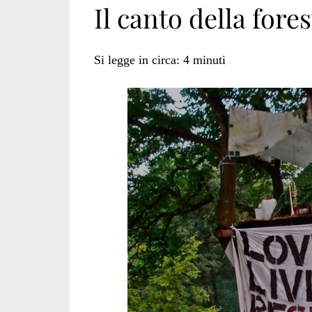
Il canto della fores
di
Si legge in circa:
4
minuti
Giustizia
dell’Unione
Europea</span>