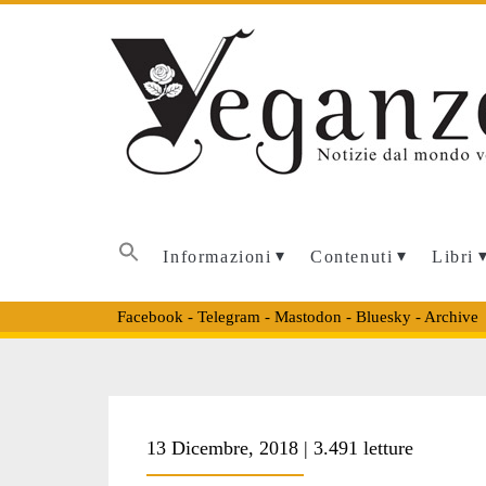
Informazioni
Contenuti
Libri
Facebook
-
Telegram
-
Mastodon
-
Bluesky
-
Archive
Tag:
13 Dicembre, 2018 | 3.491 letture
<span>Corte