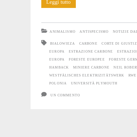
Il
Leggi tutto
canto
della
ANIMALISMO
ANTISPECISMO
NOTIZIE D
foresta
BIALOWIEZA
CARBONE
CORTE DI GIUSTI
EUROPA
ESTRAZIONE CARBONE
ESTRAZIO
EUROPA
FORESTE EUROPEE
FORESTE GER
HAMBACK
MINIERE CARBONE
NEIL ROBER
WESTFÄLISCHES ELEKTRIZITÄTSWERK
RWE
POLONIA
UNIVERSITÀ PLYMOUTH
UN COMMENTO