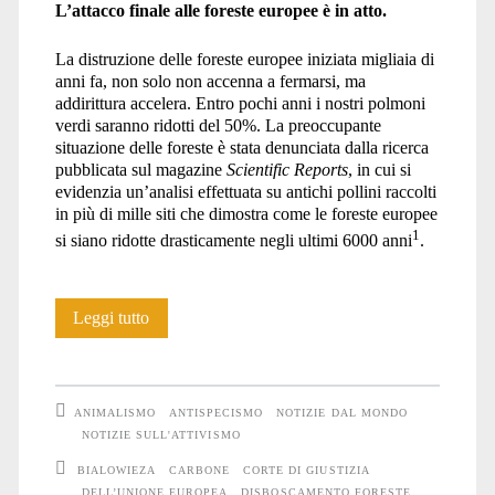
L’attacco finale alle foreste europee è in atto.
La distruzione delle foreste europee iniziata migliaia di
anni fa, non solo non accenna a fermarsi, ma
addirittura accelera. Entro pochi anni i nostri polmoni
verdi saranno ridotti del 50%. La preoccupante
situazione delle foreste è stata denunciata dalla ricerca
pubblicata sul magazine
Scientific Reports
, in cui si
evidenzia un’analisi effettuata su antichi pollini raccolti
in più di mille siti che dimostra come le foreste europee
1
si siano ridotte drasticamente negli ultimi 6000 anni
.
Il
Leggi tutto
canto
della
ANIMALISMO
ANTISPECISMO
NOTIZIE DAL MONDO
foresta
NOTIZIE SULL'ATTIVISMO
BIALOWIEZA
CARBONE
CORTE DI GIUSTIZIA
DELL’UNIONE EUROPEA
DISBOSCAMENTO FORESTE