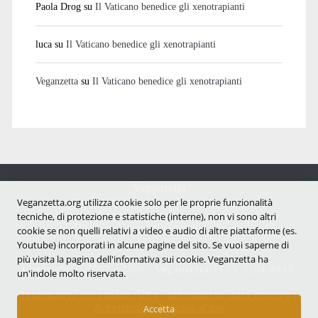
Paola Drog
su
Il Vaticano benedice gli xenotrapianti
luca
su
Il Vaticano benedice gli xenotrapianti
Veganzetta
su
Il Vaticano benedice gli xenotrapianti
Veganzetta
Notizie dal mondo vegan e antispecista
Veganzetta.org utilizza cookie solo per le proprie funzionalità
tecniche, di protezione e statistiche (interne), non vi sono altri
cookie se non quelli relativi a video e audio di altre piattaforme (es.
Youtube) incorporati in alcune pagine del sito. Se vuoi saperne di
più visita la pagina dell'infornativa sui cookie. Veganzetta ha
Copyright © 2007 - 2026 |
Veganzetta
ISSN 2284-094X
un'indole molto riservata.
Informativa sui cookie (UE)
|
Informativa sulla Privacy
|
Avvertenze e Licenza d'uso
Accetta