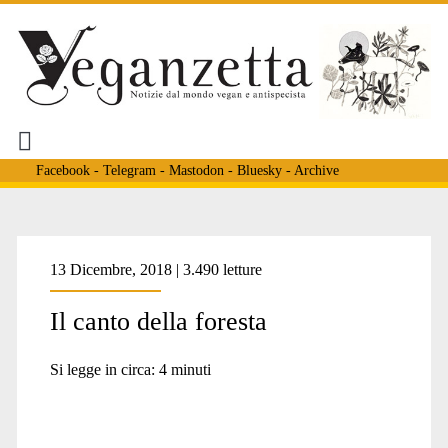
Facebook
-
Telegram
-
Mastodon
-
Bluesky
-
Archive
Tag:
13 Dicembre, 2018 | 3.490 letture
Il canto della foresta
<span>Neil
Si legge in circa:
4
minuti
Robert</span>