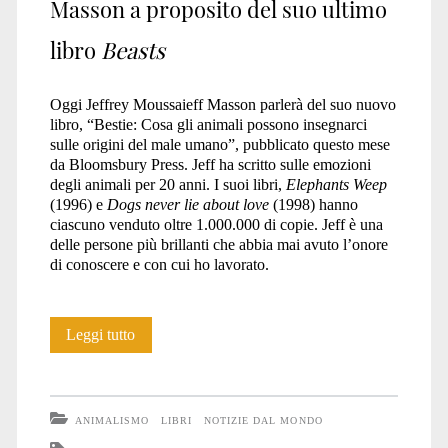
Masson a proposito del suo ultimo
libro
Beasts
Oggi Jeffrey Moussaieff Masson parlerà del suo nuovo
libro, “Bestie: Cosa gli animali possono insegnarci
sulle origini del male umano”, pubblicato questo mese
da Bloomsbury Press. Jeff ha scritto sulle emozioni
degli animali per 20 anni. I suoi libri,
Elephants Weep
(1996) e
Dogs never lie about love
(1998) hanno
ciascuno venduto oltre 1.000.000 di copie. Jeff è una
delle persone più brillanti che abbia mai avuto l’onore
di conoscere e con cui ho lavorato.
Bestie:
Leggi tutto
Cosa
gli
ANIMALISMO
LIBRI
NOTIZIE DAL MONDO
Animali