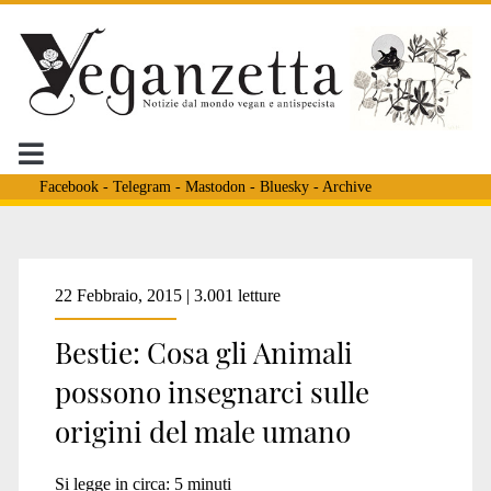
Facebook
-
Telegram
-
Mastodon
-
Bluesky
-
Archive
Tag:
22 Febbraio, 2015 | 3.001 letture
Bestie: Cosa gli Animali
<span>Steven
possono insegnarci sulle
origini del male umano
Pinker</span>
Si legge in circa:
5
minuti