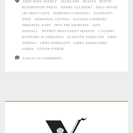
ANDY ROSS AGENCY
AUCKLAND
BEASTS
BESTIE
BLOOMSBURY PRESS
DANIEL ELLSBERG
DOGS NEVER
possono
LIE ABOUT LOVE
DOMENICO FARGNOLI
ELEPHANTS
insegnarci
WEEP
EMMANUEL LÉVINAS
EUGENIA GINZBURG
IMMANUEL KANT
INTO THE WHIRLWIN
JANE
sulle
GOODALL
JEFFREY MOUSSAIEFF MASSON
L’ULTIMO
KANTIANO IN GERMANIA
LE BESTIE SIAMO NOI
LIBRI
origini
ANIMALI
LIBRI ANIMALISTI
LIBRO ANIMALISMO
SONDA
STEVEN PINKER
del
LASCIA UN COMMENTO
male
umano
Primary
Sidebar