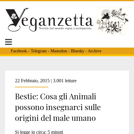
Facebook
-
Telegram
-
Mastodon
-
Bluesky
-
Archive
Tag:
22 Febbraio, 2015 | 3.001 letture
Bestie: Cosa gli Animali
<span>Auckland</span
possono insegnarci sulle
origini del male umano
Si legge in circa:
5
minuti