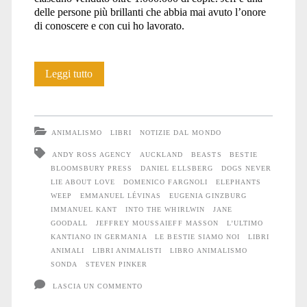
delle persone più brillanti che abbia mai avuto l’onore
di conoscere e con cui ho lavorato.
Bestie:
Leggi tutto
Cosa
gli
ANIMALISMO
LIBRI
NOTIZIE DAL MONDO
Animali
ANDY ROSS AGENCY
AUCKLAND
BEASTS
BESTIE
BLOOMSBURY PRESS
DANIEL ELLSBERG
DOGS NEVER
possono
LIE ABOUT LOVE
DOMENICO FARGNOLI
ELEPHANTS
insegnarci
WEEP
EMMANUEL LÉVINAS
EUGENIA GINZBURG
IMMANUEL KANT
INTO THE WHIRLWIN
JANE
sulle
GOODALL
JEFFREY MOUSSAIEFF MASSON
L’ULTIMO
KANTIANO IN GERMANIA
LE BESTIE SIAMO NOI
LIBRI
origini
ANIMALI
LIBRI ANIMALISTI
LIBRO ANIMALISMO
SONDA
STEVEN PINKER
del
LASCIA UN COMMENTO
male