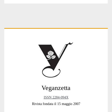
umano
Primary
Sidebar
Veganzetta
ISSN 2284-094X
Rivista fondata il 15 maggio 2007