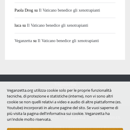
Paola Drog
su
Il Vaticano benedice gli xenotrapianti
luca
su
Il Vaticano benedice gli xenotrapianti
Veganzetta
su
Il Vaticano benedice gli xenotrapianti
Veganzetta
Notizie dal mondo vegan e antispecista
Veganzetta.org utilizza cookie solo per le proprie funzionalità
tecniche, di protezione e statistiche (interne), non vi sono altri
cookie se non quelli relativi a video e audio di altre piattaforme (es.
Youtube) incorporati in alcune pagine del sito. Se vuoi saperne di
più visita la pagina dell'infornativa sui cookie. Veganzetta ha
Copyright © 2007 - 2026 |
Veganzetta
ISSN 2284-094X
un'indole molto riservata.
Informativa sui cookie (UE)
|
Informativa sulla Privacy
|