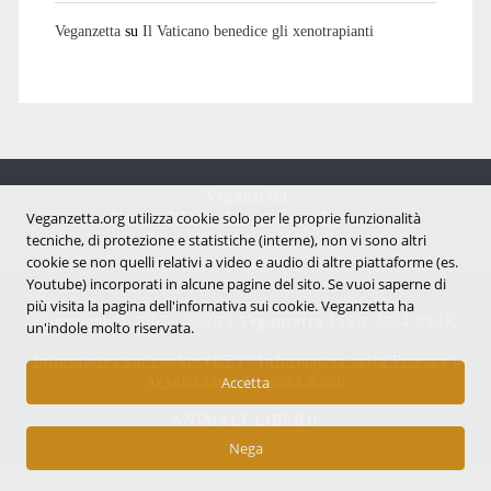
Veganzetta
su
Il Vaticano benedice gli xenotrapianti
Veganzetta
Notizie dal mondo vegan e antispecista
Veganzetta.org utilizza cookie solo per le proprie funzionalità
tecniche, di protezione e statistiche (interne), non vi sono altri
cookie se non quelli relativi a video e audio di altre piattaforme (es.
Youtube) incorporati in alcune pagine del sito. Se vuoi saperne di
più visita la pagina dell'infornativa sui cookie. Veganzetta ha
Copyright © 2007 - 2026 |
Veganzetta
ISSN 2284-094X
un'indole molto riservata.
Informativa sui cookie (UE)
|
Informativa sulla Privacy
|
Avvertenze e Licenza d'uso
Accetta
ANIMALI LIBERI!
Nega