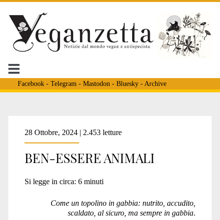
Facebook
-
Telegram
-
Mastodon
-
Bluesky
-
Archive
Tag:
28 Ottobre, 2024 | 2.453 letture
BEN-ESSERE ANIMALI
<span>sospig</span>
Si legge in circa:
6
minuti
Come un topolino in gabbia: nutrito, accudito,
scaldato, al sicuro, ma sempre in gabbia
.