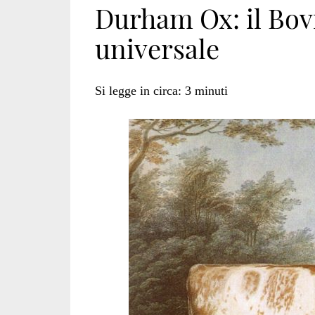
Durham Ox: il Bov
universale
Club</span>
Si legge in circa:
3
minuti