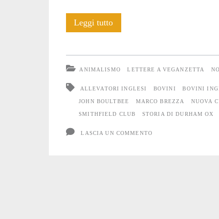
Durham
Leggi tutto
Ox:
il
ANIMALISMO
LETTERE A VEGANZETTA
NO
Bovino
ALLEVATORI INGLESI
BOVINI
BOVINI ING
che
JOHN BOULTBEE
MARCO BREZZA
NUOVA C
SMITHFIELD CLUB
STORIA DI DURHAM OX
divenne
LASCIA UN COMMENTO
una
star
universale