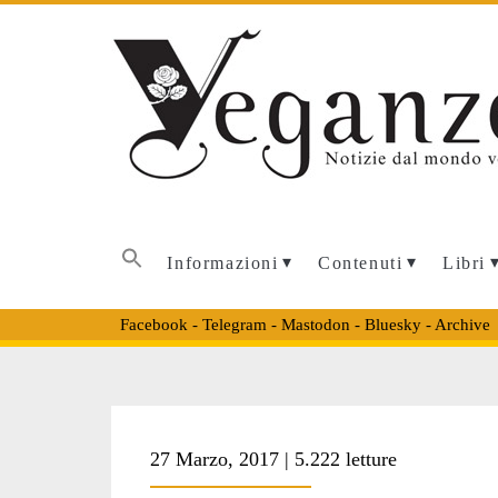
Informazioni
Contenuti
Libri
Facebook
-
Telegram
-
Mastodon
-
Bluesky
-
Archive
Tag:
27 Marzo, 2017 | 5.222 letture
<span>Smithfield