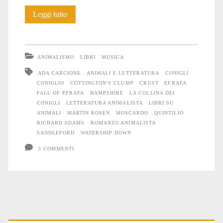
Parole,
Leggi tutto
immagini
e
ANIMALISMO
LIBRI
MUSICA
suoni
ADA CARCIONE
ANIMALI E LETTERATURA
CONIGLI
CONIGLIO
COTTINGTON'S CLUMP
CRUST
EFRAFA
dalla
FALL OF EFRAFA
HAMPSHIRE
LA COLLINA DEI
Collina
CONIGLI
LETTERATURA ANIMALISTA
LIBRI SU
ANIMALI
MARTIN ROSEN
MOSCARDO
QUINTILIO
dei
RICHARD ADAMS
ROMANZO ANIMALISTA
SANDLEFORD
WATERSHIP DOWN
Conigli
5 COMMENTI