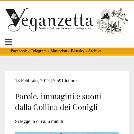
Facebook
-
Telegram
-
Mastodon
-
Bluesky
-
Archive
Tag:
18 Febbraio, 2015 | 5.591 letture
Parole, immagini e suoni
<span>romanzo
dalla Collina dei Conigli
animalista</span>
Si legge in circa:
6
minuti