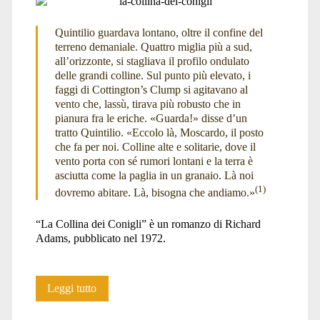
Efrafa</span>
Quintilio guardava lontano, oltre il confine del
terreno demaniale. Quattro miglia più a sud,
all’orizzonte, si stagliava il profilo ondulato
delle grandi colline. Sul punto più elevato, i
faggi di Cottington’s Clump si agitavano al
vento che, lassù, tirava più robusto che in
pianura fra le eriche. «Guarda!» disse d’un
tratto Quintilio. «Eccolo là, Moscardo, il posto
che fa per noi. Colline alte e solitarie, dove il
vento porta con sé rumori lontani e la terra è
asciutta come la paglia in un granaio. Là noi
(1)
dovremo abitare. Là, bisogna che andiamo.»
“La Collina dei Conigli” è un romanzo di Richard
Adams, pubblicato nel 1972.
Parole,
Leggi tutto
immagini