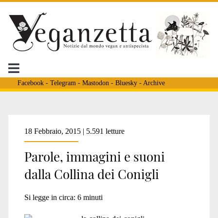
Facebook
-
Telegram
-
Mastodon
-
Bluesky
-
Archive
Tag:
18 Febbraio, 2015 | 5.591 letture
Parole, immagini e suoni
<span>Fall
dalla Collina dei Conigli
of
Si legge in circa:
6
minuti