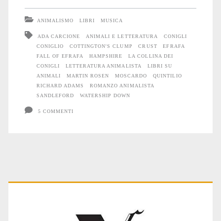
e
ANIMALISMO
LIBRI
MUSICA
suoni
ADA CARCIONE
ANIMALI E LETTERATURA
CONIGLI
CONIGLIO
COTTINGTON'S CLUMP
CRUST
EFRAFA
dalla
FALL OF EFRAFA
HAMPSHIRE
LA COLLINA DEI
Collina
CONIGLI
LETTERATURA ANIMALISTA
LIBRI SU
ANIMALI
MARTIN ROSEN
MOSCARDO
QUINTILIO
dei
RICHARD ADAMS
ROMANZO ANIMALISTA
SANDLEFORD
WATERSHIP DOWN
Conigli
5 COMMENTI
Primary