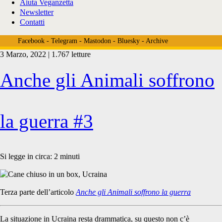
Aiuta Veganzetta
Newsletter
Contatti
Facebook
-
Telegram
-
Mastodon
-
Bluesky
-
Archive
3 Marzo, 2022 | 1.767 letture
Tag:
Anche gli Animali soffrono
<span>rifugi
la guerra #3
animali
Si legge in circa:
2
minuti
ucraina</span>
Terza parte dell’articolo
Anche gli Animali soffrono la guerra
La situazione in Ucraina resta drammatica, su questo non c’è