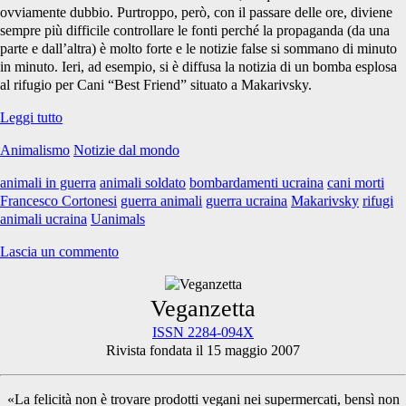
ovviamente dubbio. Purtroppo, però, con il passare delle ore, diviene
sempre più difficile controllare le fonti perché la propaganda (da una
parte e dall’altra) è molto forte e le notizie false si sommano di minuto
in minuto. Ieri, ad esempio, si è diffusa la notizia di un bomba esplosa
al rifugio per Cani “Best Friend” situato a Makarivsky.
Anche
Leggi tutto
gli
Animalismo
Notizie dal mondo
Animali
soffrono
animali in guerra
animali soldato
bombardamenti ucraina
cani morti
la
Francesco Cortonesi
guerra animali
guerra ucraina
Makarivsky
rifugi
guerra
animali ucraina
Uanimals
#3
Lascia un commento
Primary
Veganzetta
ISSN 2284-094X
Rivista fondata il 15 maggio 2007
Sidebar
«La felicità non è trovare prodotti vegani nei supermercati, bensì non