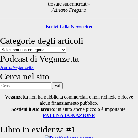
trovare supermercati»
Adriano Fragano
Iscriviti alla Newsletter
Categorie degli articoli
Categorie
degli
Podcast di Veganzetta
articoli
AudioVeganzetta
Cerca nel sito
Cerca
per:
Veganzetta
non ha pubblicità commerciali e non richiede o riceve
alcun finanziamento pubblico.
Sostieni il suo lavoro
: un aiuto anche piccolo è importante.
FAI UNA DONAZIONE
Libro in evidenza #1