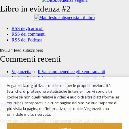
Libro in evidenza #2
RSS degli articoli
RSS dei commenti
RSS dei Podcast
89.134 feed subscribers
Commenti recenti
Veganzetta
su
Il Vaticano benedice gli xenotrapianti
Veganzetta
su
Il Vaticano benedice gli xenotrapianti
Paola Drog
su
Il Vaticano benedice gli xenotrapianti
Veganzetta.org utilizza cookie solo per le proprie funzionalità
luca
su
Il Vaticano benedice gli xenotrapianti
tecniche, di protezione e statistiche (interne), non vi sono altri
Veganzetta
su
Il Vaticano benedice gli xenotrapianti
cookie se non quelli relativi a video e audio di altre piattaforme (es.
Youtube) incorporati in alcune pagine del sito. Se vuoi saperne di
Veganzetta
più visita la pagina dell'infornativa sui cookie. Veganzetta ha
Notizie dal mondo vegan e antispecista
un'indole molto riservata.
Copyright © 2007 - 2026 |
Veganzetta
ISSN 2284-094X
Accetta