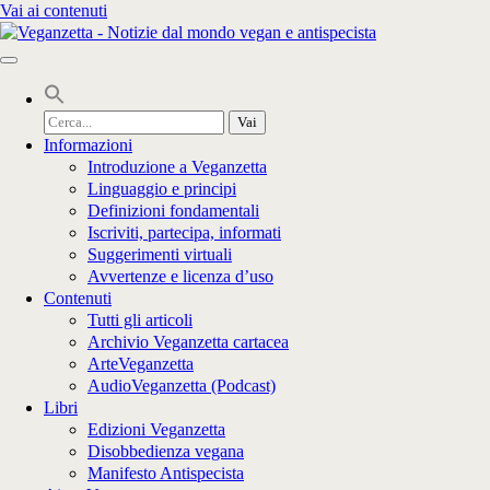
Vai ai contenuti
Cerca
per:
Informazioni
Introduzione a Veganzetta
Linguaggio e principi
Definizioni fondamentali
Iscriviti, partecipa, informati
Suggerimenti virtuali
Avvertenze e licenza d’uso
Contenuti
Tutti gli articoli
Archivio Veganzetta cartacea
ArteVeganzetta
AudioVeganzetta (Podcast)
Libri
Edizioni Veganzetta
Disobbedienza vegana
Manifesto Antispecista