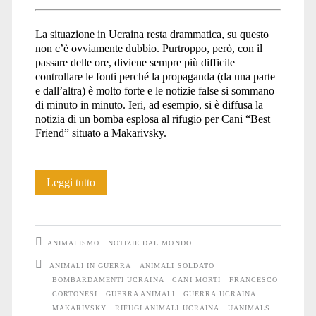
La situazione in Ucraina resta drammatica, su questo
non c’è ovviamente dubbio. Purtroppo, però, con il
passare delle ore, diviene sempre più difficile
controllare le fonti perché la propaganda (da una parte
e dall’altra) è molto forte e le notizie false si sommano
di minuto in minuto. Ieri, ad esempio, si è diffusa la
notizia di un bomba esplosa al rifugio per Cani “Best
Friend” situato a Makarivsky.
Anche
Leggi tutto
gli
Animali
ANIMALISMO
NOTIZIE DAL MONDO
soffrono
ANIMALI IN GUERRA
ANIMALI SOLDATO
BOMBARDAMENTI UCRAINA
CANI MORTI
FRANCESCO
la
CORTONESI
GUERRA ANIMALI
GUERRA UCRAINA
guerra
MAKARIVSKY
RIFUGI ANIMALI UCRAINA
UANIMALS