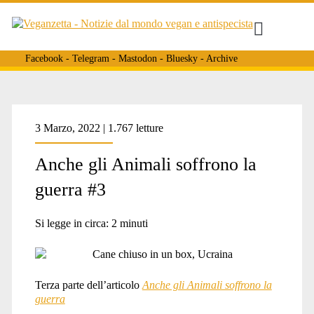
Facebook
-
Telegram
-
Mastodon
-
Bluesky
-
Archive
Tag:
3 Marzo, 2022 | 1.767 letture
Anche gli Animali soffrono la
<span>cani
guerra #3
morti</span>
Si legge in circa:
2
minuti
Terza parte dell’articolo
Anche gli Animali soffrono la
guerra