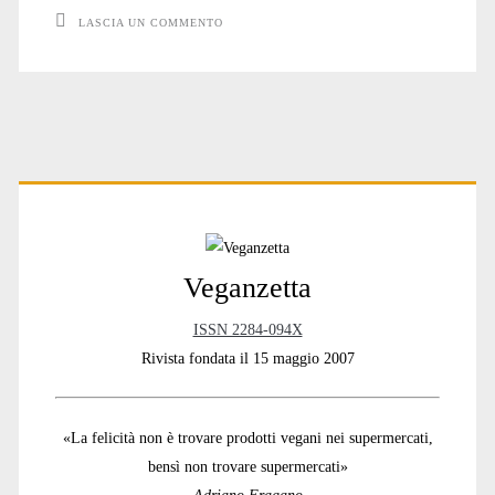
LASCIA UN COMMENTO
#3
Primary
Sidebar
Veganzetta
ISSN 2284-094X
Rivista fondata il 15 maggio 2007
«La felicità non è trovare prodotti vegani nei supermercati,
bensì non trovare supermercati»
Adriano Fragano