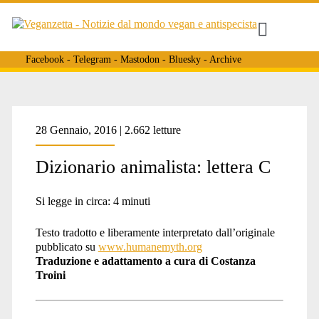
Facebook
-
Telegram
-
Mastodon
-
Bluesky
-
Archive
Tag:
28 Gennaio, 2016 | 2.662 letture
Dizionario animalista: lettera C
<span>regola
Si legge in circa:
4
minuti
di
Testo tradotto e liberamente interpretato dall’originale
pubblicato su
www.humanemyth.org
Traduzione e adattamento a cura di Costanza
Troini
platino</span>