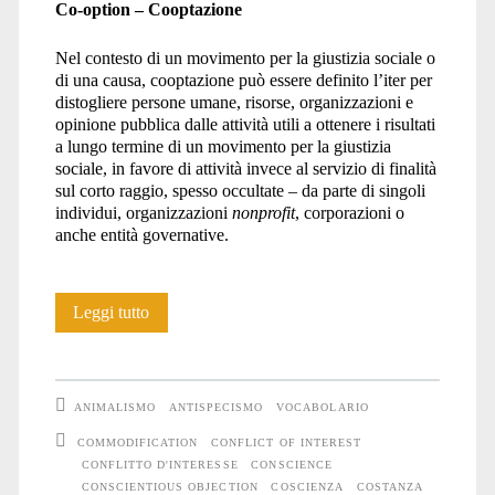
Co-option – Cooptazione
Nel contesto di un movimento per la giustizia sociale o
di una causa, cooptazione può essere definito l’iter per
distogliere persone umane, risorse, organizzazioni e
opinione pubblica dalle attività utili a ottenere i risultati
a lungo termine di un movimento per la giustizia
sociale, in favore di attività invece al servizio di finalità
sul corto raggio, spesso occultate – da parte di singoli
individui, organizzazioni
nonprofit
, corporazioni o
anche entità governative.
Dizionario
Leggi tutto
animalista:
lettera
ANIMALISMO
ANTISPECISMO
VOCABOLARIO
C
COMMODIFICATION
CONFLICT OF INTEREST
CONFLITTO D'INTERESSE
CONSCIENCE
CONSCIENTIOUS OBJECTION
COSCIENZA
COSTANZA