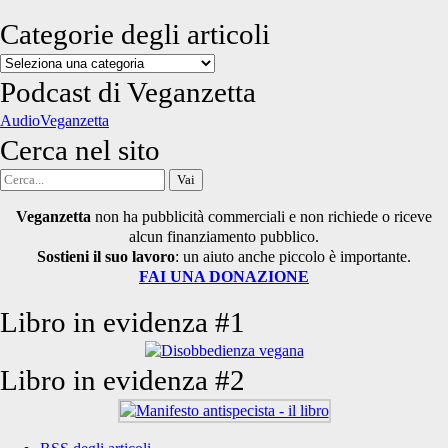
Categorie degli articoli
Categorie
degli
Podcast di Veganzetta
articoli
AudioVeganzetta
Cerca nel sito
Cerca
per:
Veganzetta
non ha pubblicità commerciali e non richiede o riceve
alcun finanziamento pubblico.
Sostieni il suo lavoro
: un aiuto anche piccolo è importante.
FAI UNA DONAZIONE
Libro in evidenza #1
Libro in evidenza #2