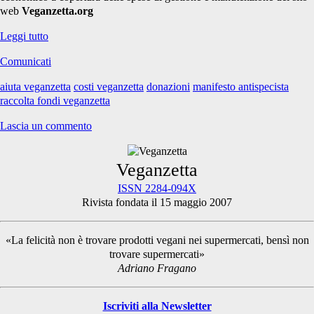
web
Veganzetta.org
Un
Leggi tutto
piccolo
Comunicati
aiuto
per
aiuta veganzetta
costi veganzetta
donazioni
manifesto antispecista
Veganzetta
raccolta fondi veganzetta
Lascia un commento
Primary
Veganzetta
ISSN 2284-094X
Rivista fondata il 15 maggio 2007
Sidebar
«La felicità non è trovare prodotti vegani nei supermercati, bensì non
trovare supermercati»
Adriano Fragano
Iscriviti alla Newsletter