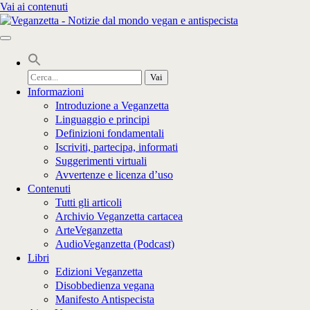
Vai ai contenuti
Cerca
per:
Informazioni
Introduzione a Veganzetta
Linguaggio e principi
Definizioni fondamentali
Iscriviti, partecipa, informati
Suggerimenti virtuali
Avvertenze e licenza d’uso
Contenuti
Tutti gli articoli
Archivio Veganzetta cartacea
ArteVeganzetta
AudioVeganzetta (Podcast)
Libri
Edizioni Veganzetta
Disobbedienza vegana
Manifesto Antispecista