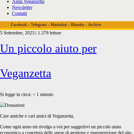
Aiuta Veganzetta
Newsletter
Contatti
Facebook
-
Telegram
-
Mastodon
-
Bluesky
-
Archive
5 Settembre, 2023 | 1.379 letture
Tag:
Un piccolo aiuto per
<span>raccolta
Veganzetta
fondi
Si legge in circa:
< 1
minuto
veganzetta</span>
Care amiche e cari amici di Veganzetta,
Come ogni anno mi rivolgo a voi per suggerirvi un piccolo aiuto
economico a copertura delle spese di gestione e manutenzione del sito