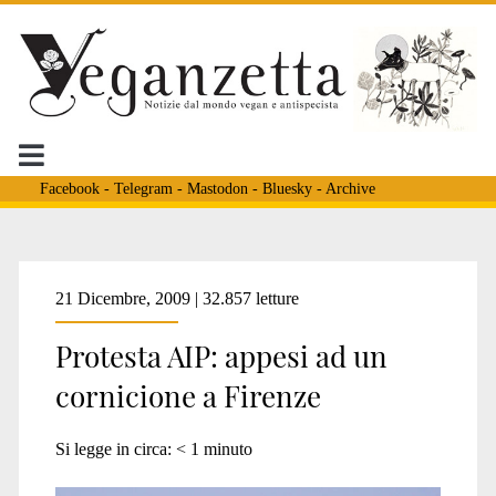
Facebook
-
Telegram
-
Mastodon
-
Bluesky
-
Archive
Tag:
21 Dicembre, 2009 | 32.857 letture
Protesta AIP: appesi ad un
<span>protesta
cornicione a Firenze
aip</span>
Si legge in circa:
< 1
minuto