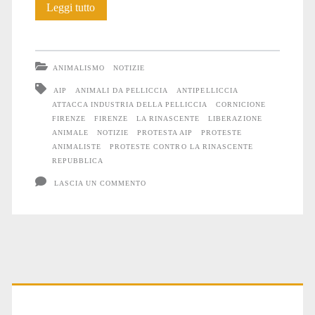
Protesta
Leggi tutto
AIP:
appesi
ANIMALISMO
NOTIZIE
ad
AIP
ANIMALI DA PELLICCIA
ANTIPELLICCIA
ATTACCA INDUSTRIA DELLA PELLICCIA
CORNICIONE
un
FIRENZE
FIRENZE
LA RINASCENTE
LIBERAZIONE
cornicione
ANIMALE
NOTIZIE
PROTESTA AIP
PROTESTE
ANIMALISTE
PROTESTE CONTRO LA RINASCENTE
a
REPUBBLICA
Firenze
LASCIA UN COMMENTO
Primary