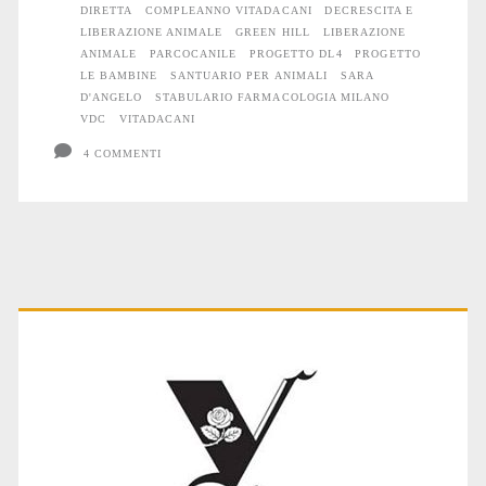
DIRETTA
COMPLEANNO VITADACANI
DECRESCITA E
LIBERAZIONE ANIMALE
GREEN HILL
LIBERAZIONE
ANIMALE
PARCOCANILE
PROGETTO DL4
PROGETTO
LE BAMBINE
SANTUARIO PER ANIMALI
SARA
D'ANGELO
STABULARIO FARMACOLOGIA MILANO
VDC
VITADACANI
4 COMMENTI
Primary
Sidebar