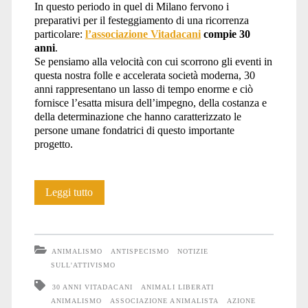
In questo periodo in quel di Milano fervono i
preparativi per il festeggiamento di una ricorrenza
bambine</span>
particolare:
l’associazione Vitadacani
compie 30
anni
.
Se pensiamo alla velocità con cui scorrono gli eventi in
questa nostra folle e accelerata società moderna, 30
anni rappresentano un lasso di tempo enorme e ciò
fornisce l’esatta misura dell’impegno, della costanza e
della determinazione che hanno caratterizzato le
persone umane fondatrici di questo importante
progetto.
Buon
Leggi tutto
compleanno
Vitadacani
ANIMALISMO
ANTISPECISMO
NOTIZIE
SULL'ATTIVISMO
30 ANNI VITADACANI
ANIMALI LIBERATI
ANIMALISMO
ASSOCIAZIONE ANIMALISTA
AZIONE