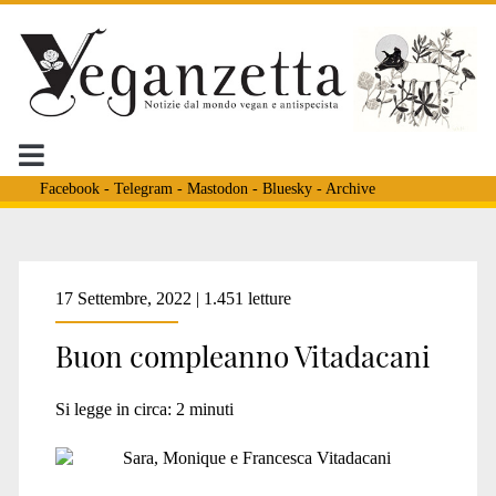
Facebook
-
Telegram
-
Mastodon
-
Bluesky
-
Archive
Tag:
17 Settembre, 2022 | 1.451 letture
Buon compleanno Vitadacani
<span>progetto
Si legge in circa:
2
minuti
le