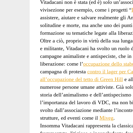
Vitadacani non è stata (ed è)
solo
un’associ
vivisezione per esempio, come i progetti “
assistere, aiutare e salvare realmente gli A
solitudine e morte, ma anche uno dei punti 
formazione su tematiche legate alla libera
Oltre a ciò, proprio in virtù della sua lung
e militante, Vitadacani ha svolto un ruolo
campagne animaliste e antispeciste, che in a
liberazione: come l’
occupazione dello stab
campagna di protesta
contro il lager per C
all’occupazione del tetto di Green Hill
e al
numerose persone umane attiviste. Già solo
storia dell’animalismo e dell’antispecismo i
l’importanza del lavoro di VDC, ma non bis
svolto dall’associazione mediante l’incontro
strutture, ed eventi come il
Miveg
.
Insomma Vitadacani rappresenta la classic