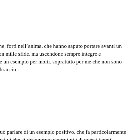
forti nell’anima, che hanno saputo portare avanti un
on mille sfide, ma uscendone sempre integre e
te un esempio per molti, sopratutto per me che non sono
bbraccio
 può parlare di un esempio positivo, che fa particolarmente
gativi che si riscontrano soprattutto di questi tempi.