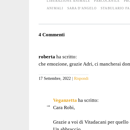
LIBERAZIONE ANIMALE
PARCOCANILE
PR
ANIMALI
SARA D'ANGELO
STABULARIO F
4 Commenti
roberta
ha scritto:
che emozione, grazie Adri, ci mancherai do
17 Settembre, 2022
Rispondi
Veganzetta
ha scritto:
Cara Robi,
Grazie a voi di Vitadacani per quello 
Un abbraccio.