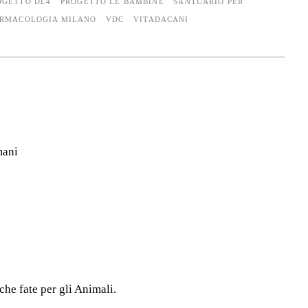
OGETTO DL4
PROGETTO LE BAMBINE
SANTUARIO PER
ARMACOLOGIA MILANO
VDC
VITADACANI
mani
che fate per gli Animali.