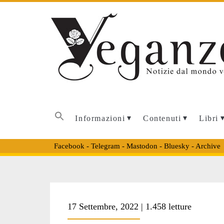
Informazioni
Contenuti
Libri
Facebook
-
Telegram
-
Mastodon
-
Bluesky
-
Archive
17 Settembre, 2022 | 1.458 letture