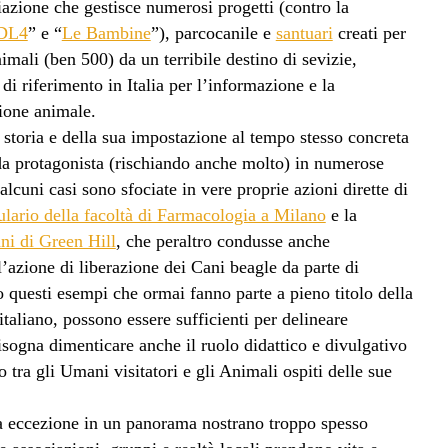
azione che gestisce numerosi progetti (contro la
DL4
” e “
Le Bambine
”), parcocanile e
santuari
creati per
nimali (ben 500) da un terribile destino di sevizie,
di riferimento in Italia per l’informazione e la
zione animale.
a storia e della sua impostazione al tempo stesso concreta
 da protagonista (rischiando anche molto) in numerose
lcuni casi sono sfociate in vere proprie azioni dirette di
ulario della facoltà di Farmacologia a Milano
e la
ani di Green Hill
, che peraltro condusse anche
l’azione di liberazione dei Cani beagle da parte di
 questi esempi che ormai fanno parte a pieno titolo della
taliano, possono essere sufficienti per delineare
ogna dimenticare anche il ruolo didattico e divulgativo
 tra gli Umani visitatori e gli Animali ospiti delle sue
a eccezione in un panorama nostrano troppo spesso