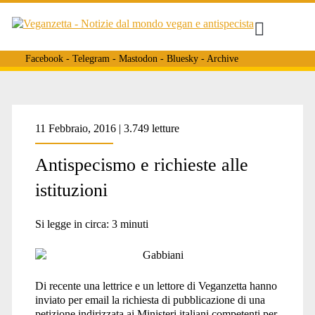
Facebook
-
Telegram
-
Mastodon
-
Bluesky
-
Archive
Tag:
11 Febbraio, 2016 | 3.749 letture
Antispecismo e richieste alle
<span>potere</span>
istituzioni
Si legge in circa:
3
minuti
Di recente una lettrice e un lettore di Veganzetta hanno
inviato per email la richiesta di pubblicazione di una
petizione indirizzata ai Ministeri italiani competenti per