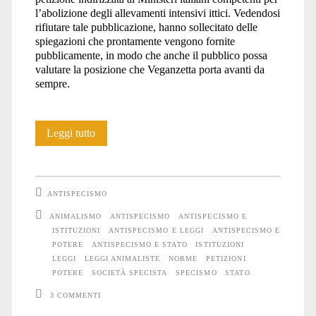
l’abolizione degli allevamenti intensivi ittici. Vedendosi
rifiutare tale pubblicazione, hanno sollecitato delle
spiegazioni che prontamente vengono fornite
pubblicamente, in modo che anche il pubblico possa
valutare la posizione che Veganzetta porta avanti da
sempre.
Antispecismo
Leggi tutto
e
richieste
ANTISPECISMO
alle
ANIMALISMO
ANTISPECISMO
ANTISPECISMO E
ISTITUZIONI
ANTISPECISMO E LEGGI
ANTISPECISMO E
istituzioni
POTERE
ANTISPECISMO E STATO
ISTITUZIONI
LEGGI
LEGGI ANIMALISTE
NORME
PETIZIONI
POTERE
SOCIETÀ SPECISTA
SPECISMO
STATO
3 COMMENTI