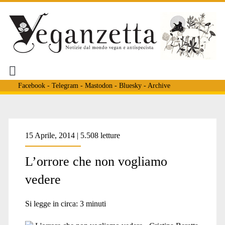
Facebook
-
Telegram
-
Mastodon
-
Bluesky
-
Archive
Tag:
15 Aprile, 2014 | 5.508 letture
L’orrore che non vogliamo
<span>orrore
vedere
che
Si legge in circa:
3
minuti