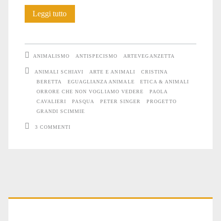
L’orrore
Leggi tutto
che
non
ANIMALISMO
ANTISPECISMO
ARTEVEGANZETTA
vogliamo
ANIMALI SCHIAVI
ARTE E ANIMALI
CRISTINA
BERETTA
EGUAGLIANZA ANIMALE
ETICA & ANIMALI
vedere
ORRORE CHE NON VOGLIAMO VEDERE
PAOLA
CAVALIERI
PASQUA
PETER SINGER
PROGETTO
GRANDI SCIMMIE
3 COMMENTI
Primary