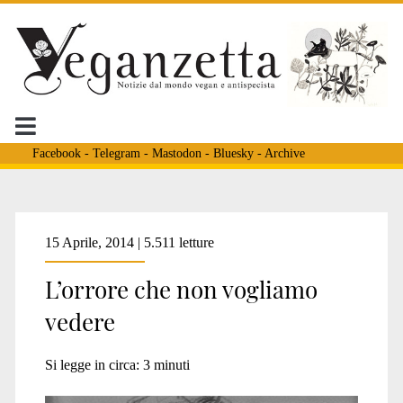
Facebook
-
Telegram
-
Mastodon
-
Bluesky
-
Archive
Tag:
15 Aprile, 2014 | 5.511 letture
L’orrore che non vogliamo
<span>Eguaglianza
vedere
Animale</span>
Si legge in circa:
3
minuti