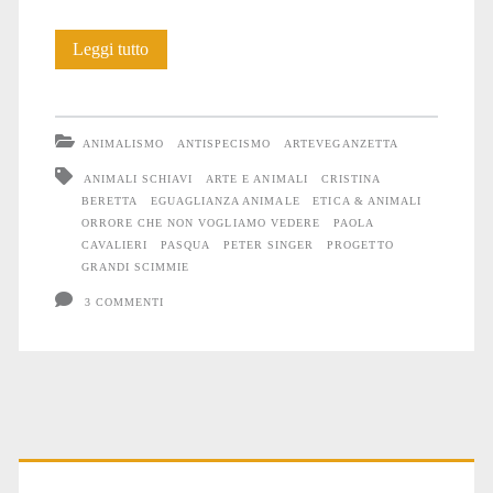
L’orrore
Leggi tutto
che
non
ANIMALISMO
ANTISPECISMO
ARTEVEGANZETTA
vogliamo
ANIMALI SCHIAVI
ARTE E ANIMALI
CRISTINA
BERETTA
EGUAGLIANZA ANIMALE
ETICA & ANIMALI
vedere
ORRORE CHE NON VOGLIAMO VEDERE
PAOLA
CAVALIERI
PASQUA
PETER SINGER
PROGETTO
GRANDI SCIMMIE
3 COMMENTI
Primary