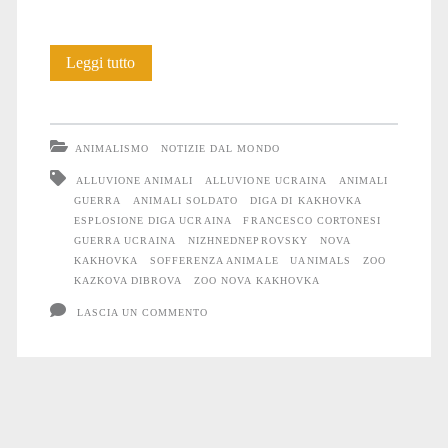
Anche
Leggi tutto
gli
Animali
ANIMALISMO
NOTIZIE DAL MONDO
soffrono
ALLUVIONE ANIMALI
ALLUVIONE UCRAINA
ANIMALI
GUERRA
ANIMALI SOLDATO
DIGA DI KAKHOVKA
la
ESPLOSIONE DIGA UCRAINA
FRANCESCO CORTONESI
guerra
GUERRA UCRAINA
NIZHNEDNEPROVSKY
NOVA
KAKHOVKA
SOFFERENZA ANIMALE
UANIMALS
ZOO
#15
KAZKOVA DIBROVA
ZOO NOVA KAKHOVKA
LASCIA UN COMMENTO