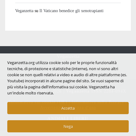
Veganzetta
su
Il Vaticano benedice gli xenotrapianti
Veganzetta
Notizie dal mondo vegan e antispecista
Veganzetta.org utilizza cookie solo per le proprie funzionalità
tecniche, di protezione e statistiche (interne), non vi sono altri
cookie se non quelli relativi a video e audio di altre piattaforme (es.
Youtube) incorporati in alcune pagine del sito. Se vuoi saperne di
più visita la pagina dell'infornativa sui cookie. Veganzetta ha
Copyright © 2007 - 2026 |
Veganzetta
ISSN 2284-094X
un'indole molto riservata.
Informativa sui cookie (UE)
|
Informativa sulla Privacy
|
Avvertenze e Licenza d'uso
Accetta
ANIMALI LIBERI!
Nega