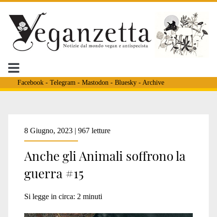
Facebook
-
Telegram
-
Mastodon
-
Bluesky
-
Archive
Tag:
8 Giugno, 2023 | 967 letture
Anche gli Animali soffrono la
<span>nova
guerra #15
Kakhovka</span>
Si legge in circa:
2
minuti