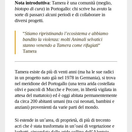
Nota introduttiva
: Tamera è una comunità (meglio,
biotopo di cura
) in Portogallo: chi scrive ha avuto la
sorte di passarci alcuni periodi e di collaborare in
diversi progetti.
“
Stiamo ripristinando l’ecosistema e abbiamo
bandito la violenza: molti Animali selvatici
stanno venendo a Tamera come rifugiati
“
Tamera
Tamera esiste da più di venti anni (ma ha le sue radici
in un progetto nato già nel 1978 in Germania), si trova
nel meridione del Portogallo (una terra arida costellata
olivi e pascoli di Mucche e Pecore, in libertà vigilata in
attesa del mattatoio) ed è oggi abitata permanentemente
da circa 200 abitanti umani (tra cui neonati, bambini e
anziani) provenienti da varie parti del mondo.
Si estende in un’area, di proprietà, di più di trecento
acri che è stata trasformata in un’oasi di vegetazione e
laghetti, circondata dalle aride colline dell’Alentejo.