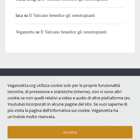
luca
su
Il Vaticano benedice gli xenotrapianti
Veganzetta
su
Il Vaticano benedice gli xenotrapianti
Veganzetta
Notizie dal mondo vegan e antispecista
Veganzetta.org utilizza cookie solo per le proprie funzionalità
tecniche, di protezione e statistiche (interne), non vi sono altri
cookie se non quelli relativi a video e audio di altre piattaforme (es.
Youtube) incorporati in alcune pagine del sito. Se vuoi saperne di
più visita la pagina dell'infornativa sui cookie. Veganzetta ha
Copyright © 2007 - 2026 |
Veganzetta
ISSN 2284-094X
un'indole molto riservata.
Informativa sui cookie (UE)
|
Informativa sulla Privacy
|
Avvertenze e Licenza d'uso
Accetta