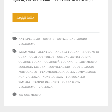
La
Leggi tutto
comunità
di
ANTISPECISMO
NOTIZIE
NOTIZIE DAL MONDO
Tamera
VEGANISMO
ACAMPORA
ALENTEJO
ANDREA FURLAN
BIOTOPO DI
CURA
COMPOST TOILET
COMUNE ANTISPECISTA
COMUNE VEGAN
COMUNITÀ VEGANA
DIPARTIMENTO
ECOLOGIA TAMERA
ECOVILLAGGIO
ECOVILLAGGIO
PORTOGALLO
FENOMENOLOGIA DELLA COMPASSIONE
NON VIOLENZA
NONVIOLENZA
PORTOGALLO
TAMERA
TEMPIO DEI RATTI
TERRA DEVA
VEGANISMO
VIOLENZA
UN COMMENTO