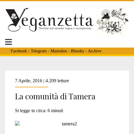
Facebook
-
Telegram
-
Mastodon
-
Bluesky
-
Archive
Tag:
7 Aprile, 2016 | 4.209 letture
La comunità di Tamera
<span>non
Si legge in circa:
6
minuti
violenza</span>