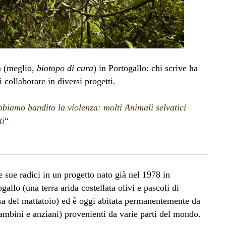
à (meglio,
biotopo di cura
) in Portogallo: chi scrive ha
i collaborare in diversi progetti.
bbiamo bandito la violenza: molti Animali selvatici
ti
“
e sue radici in un progetto nato già nel 1978 in
allo (una terra arida costellata olivi e pascoli di
esa del mattatoio) ed è oggi abitata permanentemente da
bambini e anziani) provenienti da varie parti del mondo.