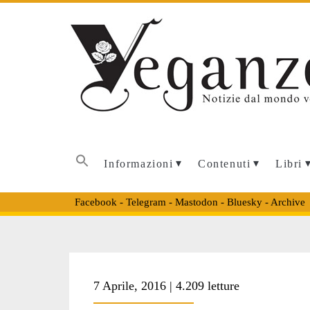
Informazioni
Contenuti
Libri
Facebook
-
Telegram
-
Mastodon
-
Bluesky
-
Archive
Tag:
7 Aprile, 2016 | 4.209 letture
<span>ecovillagg