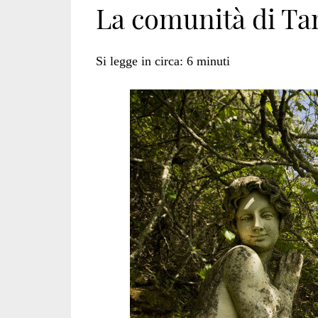
La comunità di T
portogallo</span
Si legge in circa:
6
minuti