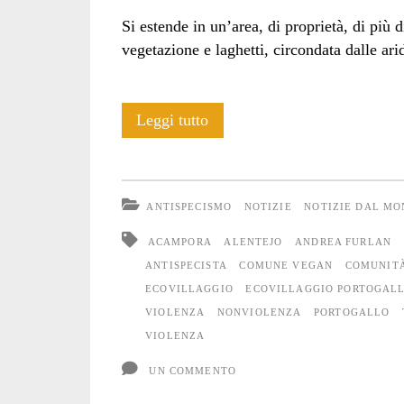
Si estende in un’area, di proprietà, di più d
vegetazione e laghetti, circondata dalle ari
La
Leggi tutto
comunità
di
ANTISPECISMO
NOTIZIE
NOTIZIE DAL M
Tamera
ACAMPORA
ALENTEJO
ANDREA FURLAN
ANTISPECISTA
COMUNE VEGAN
COMUNIT
ECOVILLAGGIO
ECOVILLAGGIO PORTOGAL
VIOLENZA
NONVIOLENZA
PORTOGALLO
VIOLENZA
UN COMMENTO