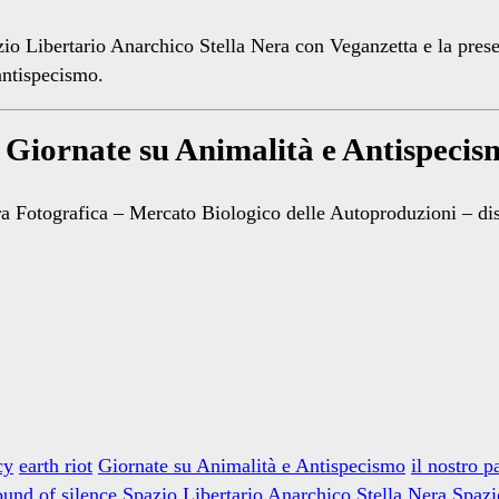
o Libertario Anarchico Stella Nera con Veganzetta e la presen
antispecismo.
Giornate su Animalità e Antispecis
tra Fotografica – Mercato Biologico delle Autoproduzioni – d
cy
earth riot
Giornate su Animalità e Antispecismo
il nostro 
ound of silence
Spazio Libertario Anarchico Stella Nera
Spazi