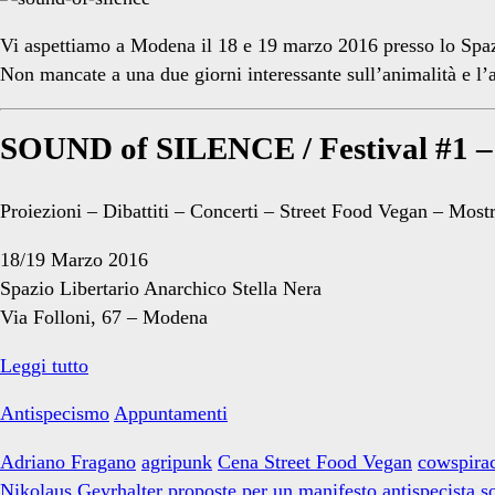
Geyrhalter</span>
Vi aspettiamo a Modena il 18 e 19 marzo 2016 presso lo Spazi
Non mancate a una due giorni interessante sull’animalità e l’
SOUND of SILENCE / Festival #1 – 
Proiezioni – Dibattiti – Concerti – Street Food Vegan – Mos
18/19 Marzo 2016
Spazio Libertario Anarchico Stella Nera
Via Folloni, 67 – Modena
Sound
Leggi tutto
of
Antispecismo
Appuntamenti
Silence
#1
Adriano Fragano
agripunk
Cena Street Food Vegan
cowspira
il
Nikolaus Geyrhalter
proposte per un manifesto antispecista
s