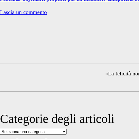
18
e
Lascia un commento
19
marzo
Primary
a
Modena
Sidebar
«La felicità no
Categorie degli articoli
Categorie
degli