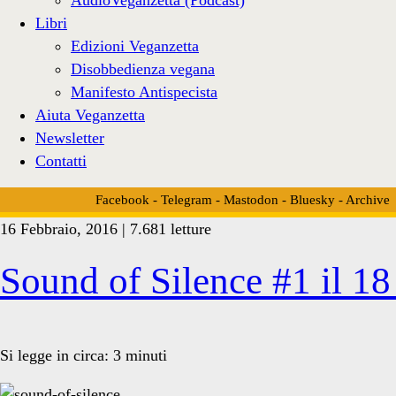
Libri
Edizioni Veganzetta
Disobbedienza vegana
Manifesto Antispecista
Aiuta Veganzetta
Newsletter
Contatti
Facebook
-
Telegram
-
Mastodon
-
Bluesky
-
Archive
16 Febbraio, 2016 | 7.681 letture
Tag:
Sound of Silence #1 il 1
<span>Nikolaus
Si legge in circa:
3
minuti