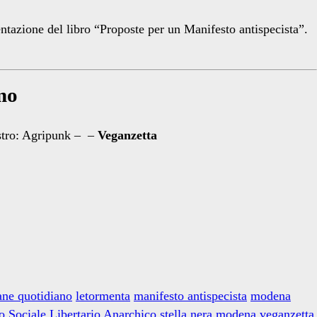
tazione del libro “Proposte per un Manifesto antispecista”.
mo
istro: Agripunk – –
Veganzetta
pane quotidiano
letormenta
manifesto antispecista
modena
o Sociale Libertario Anarchico
stella nera modena
veganzetta