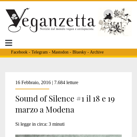
Facebook
-
Telegram
-
Mastodon
-
Bluesky
-
Archive
Tag:
16 Febbraio, 2016 | 7.684 letture
Sound of Silence #1 il 18 e 19
<span>Giornate
marzo a Modena
su
Si legge in circa:
3
minuti