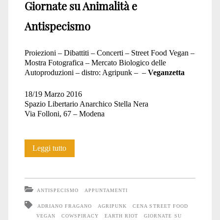
Giornate su Animalità e
Antispecismo
Proiezioni – Dibattiti – Concerti – Street Food Vegan –
Mostra Fotografica – Mercato Biologico delle
Autoproduzioni – distro: Agripunk – –
Veganzetta
18/19 Marzo 2016
Spazio Libertario Anarchico Stella Nera
Via Folloni, 67 – Modena
Sound
Leggi tutto
of
Silence
ANTISPECISMO
APPUNTAMENTI
#1
ADRIANO FRAGANO
AGRIPUNK
CENA STREET FOOD
VEGAN
COWSPIRACY
EARTH RIOT
GIORNATE SU
il