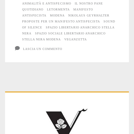
ANIMALITÀ E ANTISPECISMO
IL NOSTRO PANE
18
QUOTIDIANO
LETORMENTA
MANIFESTO
ANTISPECISTA
MODENA
NIKOLAUS GEYRHALTER
e
PROPOSTE PER UN MANIFESTO ANTISPECISTA
SOUND
OF SILENCE
SPAZIO LIBERTARIO ANARCHICO STELLA
19
NERA
SPAZIO SOCIALE LIBERTARIO ANARCHICO
STELLA NERA MODENA
VEGANZETTA
marzo
LASCIA UN COMMENTO
a
Modena
Primary
Sidebar