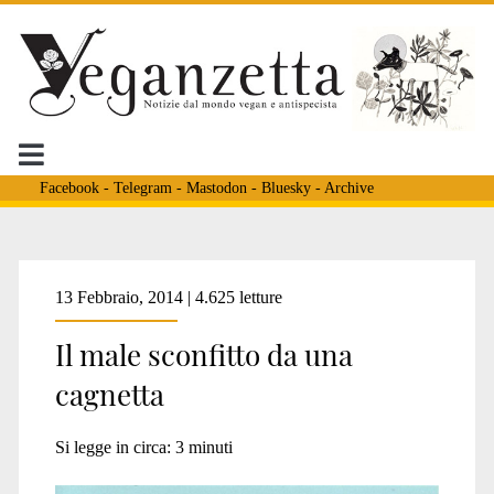
Facebook
-
Telegram
-
Mastodon
-
Bluesky
-
Archive
Tag:
13 Febbraio, 2014 | 4.625 letture
Il male sconfitto da una
<span>mulo
cagnetta
Giu</span>
Si legge in circa:
3
minuti