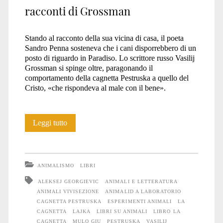
racconti di Grossman
Stando al racconto della sua vicina di casa, il poeta
Sandro Penna sosteneva che i cani disporrebbero di un
posto di riguardo in Paradiso. Lo scrittore russo Vasilij
Grossman si spinge oltre, paragonando il
comportamento della cagnetta Pestruska a quello del
Cristo, «che rispondeva al male con il bene».
Il
Leggi tutto
male
sconfitto
ANIMALISMO
LIBRI
da
ALEKSEJ GEORGIEVIC
ANIMALI E LETTERATURA
ANIMALI VIVISEZIONE
ANIMALID A LABORATORIO
una
CAGNETTA PESTRUSKA
ESPERIMENTI ANIMALI
LA
cagnetta
CAGNETTA
LAJKA
LIBRI SU ANIMALI
LIBRO LA
CAGNETTA
MULO GIU
PESTRUSKA
VASILIJ