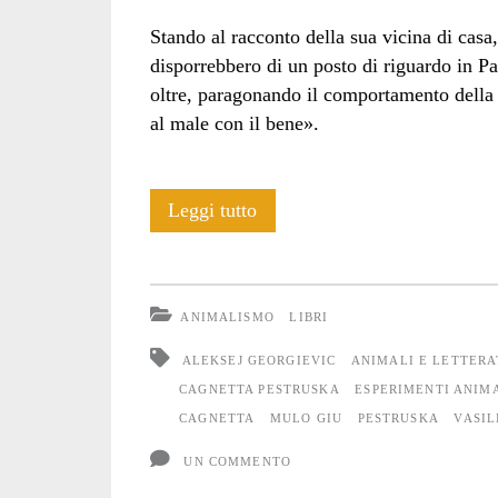
Stando al racconto della sua vicina di casa
disporrebbero di un posto di riguardo in Pa
oltre, paragonando il comportamento della 
al male con il bene».
Il
Leggi tutto
male
sconfitto
ANIMALISMO
LIBRI
da
ALEKSEJ GEORGIEVIC
ANIMALI E LETTER
una
CAGNETTA PESTRUSKA
ESPERIMENTI ANIM
CAGNETTA
MULO GIU
PESTRUSKA
VASIL
cagnetta
UN COMMENTO