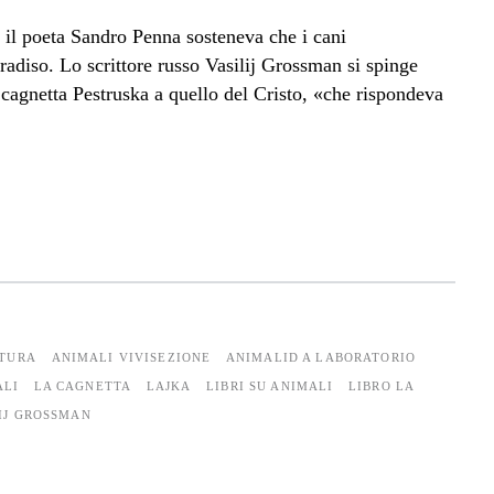
, il poeta Sandro Penna sosteneva che i cani
radiso. Lo scrittore russo Vasilij Grossman si spinge
cagnetta Pestruska a quello del Cristo, «che rispondeva
ATURA
ANIMALI VIVISEZIONE
ANIMALID A LABORATORIO
ALI
LA CAGNETTA
LAJKA
LIBRI SU ANIMALI
LIBRO LA
IJ GROSSMAN