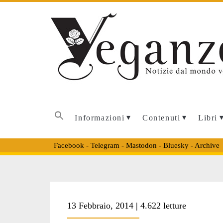
Informazioni
Contenuti
Libri
Facebook
-
Telegram
-
Mastodon
-
Bluesky
-
Archive
Tag:
13 Febbraio, 2014 | 4.622 letture
<span>esperimen