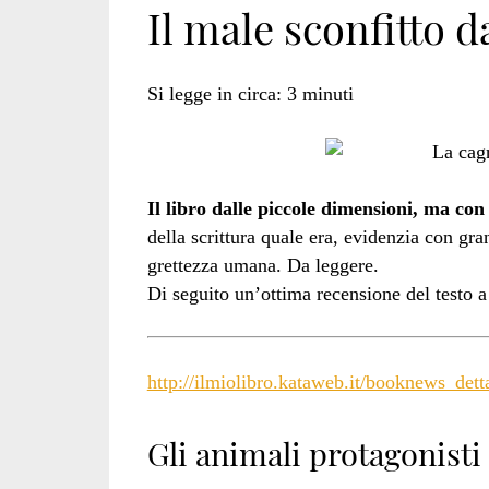
Il male sconfitto 
animali</span>
Si legge in circa:
3
minuti
Il libro dalle piccole dimensioni, ma con
della scrittura quale era, evidenzia con gran
grettezza umana. Da leggere.
Di seguito un’ottima recensione del testo 
http://ilmiolibro.kataweb.it/booknews_de
Gli animali protagonisti