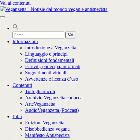
Vai ai contenuti
Cerca
per:
Informazioni
Introduzione a Veganzetta
Linguaggio e principi
Definizioni fondamentali
Iscriviti, partecipa, informati
Suggerimenti virtuali
Avvertenze e licenza d’uso
Contenuti
Tutti gli articoli
Archivio Veganzetta cartacea
ArteVeganzetta
AudioVeganzetta (Podcast)
Libri
Edizioni Veganzetta
Disobbedienza vegana
Manifesto Antispecista