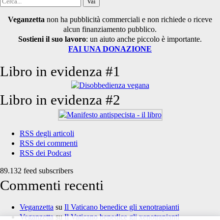
Cerca
per:
Veganzetta
non ha pubblicità commerciali e non richiede o riceve
alcun finanziamento pubblico.
Sostieni il suo lavoro
: un aiuto anche piccolo è importante.
FAI UNA DONAZIONE
Libro in evidenza #1
Libro in evidenza #2
RSS degli articoli
RSS dei commenti
RSS dei Podcast
89.132 feed subscribers
Commenti recenti
Veganzetta
su
Il Vaticano benedice gli xenotrapianti
Veganzetta
su
Il Vaticano benedice gli xenotrapianti