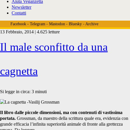
Aiuta Veganzetta
Newsletter
Contatti
Facebook
-
Telegram
-
Mastodon
-
Bluesky
-
Archive
13 Febbraio, 2014 | 4.625 letture
Tag:
Il male sconfitto da una
<span>animalid
cagnetta
a
Si legge in circa:
3
minuti
laboratorio</span>
Il libro dalle piccole dimensioni, ma con contenuti di vastissima
portata.
Grossman, da maestro della scrittura quale era, evidenzia con
grande efficacia l’infinita superiorità animale di fronte alla grettezza
umana. Da leggere.