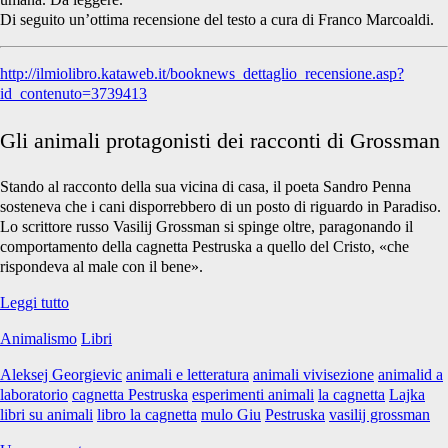
Di seguito un’ottima recensione del testo a cura di Franco Marcoaldi.
http://ilmiolibro.kataweb.it/booknews_dettaglio_recensione.asp?
id_contenuto=3739413
Gli animali protagonisti dei racconti di Grossman
Stando al racconto della sua vicina di casa, il poeta Sandro Penna
sosteneva che i cani disporrebbero di un posto di riguardo in Paradiso.
Lo scrittore russo Vasilij Grossman si spinge oltre, paragonando il
comportamento della cagnetta Pestruska a quello del Cristo, «che
rispondeva al male con il bene».
Il
Leggi tutto
male
Animalismo
Libri
sconfitto
da
Aleksej Georgievic
animali e letteratura
animali vivisezione
animalid a
una
laboratorio
cagnetta Pestruska
esperimenti animali
la cagnetta
Lajka
cagnetta
libri su animali
libro la cagnetta
mulo Giu
Pestruska
vasilij grossman