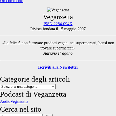
Un commento
Primary
Veganzetta
ISSN 2284-094X
Rivista fondata il 15 maggio 2007
Sidebar
«La felicità non è trovare prodotti vegani nei supermercati, bensì non
trovare supermercati»
Adriano Fragano
Iscriviti alla Newsletter
Categorie degli articoli
Categorie
degli
Podcast di Veganzetta
articoli
AudioVeganzetta
Cerca nel sito