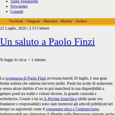
Aiuta Veganzetta
Newsletter
Contatti
Facebook
-
Telegram
-
Mastodon
-
Bluesky
-
Archive
22 Luglio, 2020 | 2.513 letture
Tag:
Un saluto a Paolo Finzi
<span>morte
Si legge in circa:
< 1
minuto
paolo
La
scomparsa di Paolo Finzi
avvenuta lunedì 20 luglio, è una gran
brutta notizia che rattrista davvero molto. Paolo ha scelto di andarsene
e senza alcun dubbio d’ora in poi mancherà la sua disponibilità a
gettare ponti tra realtà e visioni diverse, la grande curiosità e
finzi</span>
schiettezza. Grazie a lui su
A-Rivista Anarchica
(della quale era
fondatore e responsabile) sono stati numerosi gli articoli pubblicati nel
tempo su argomenti come il
veganismo etico e l’antispecismo
,
indispensabili per alimentare il dibattito sulla liberazione animale anche