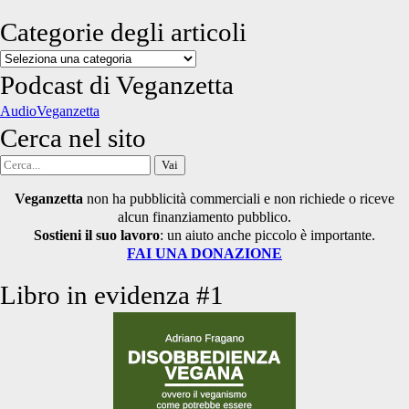
Categorie degli articoli
Categorie
degli
Podcast di Veganzetta
articoli
AudioVeganzetta
Cerca nel sito
Cerca
per:
Veganzetta
non ha pubblicità commerciali e non richiede o riceve
alcun finanziamento pubblico.
Sostieni il suo lavoro
: un aiuto anche piccolo è importante.
FAI UNA DONAZIONE
Libro in evidenza #1