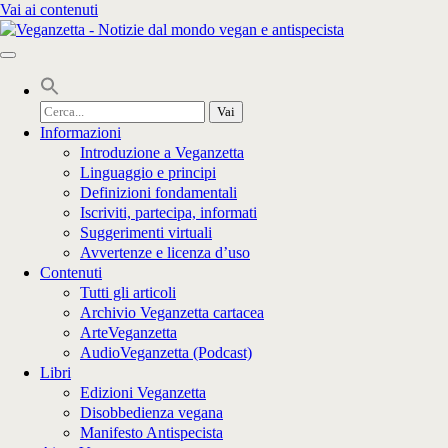
Vai ai contenuti
Cerca
per:
Informazioni
Introduzione a Veganzetta
Linguaggio e principi
Definizioni fondamentali
Iscriviti, partecipa, informati
Suggerimenti virtuali
Avvertenze e licenza d’uso
Contenuti
Tutti gli articoli
Archivio Veganzetta cartacea
ArteVeganzetta
AudioVeganzetta (Podcast)
Libri
Edizioni Veganzetta
Disobbedienza vegana
Manifesto Antispecista