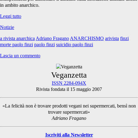
in ambito anarchico.
Un
Leggi tutto
saluto
Notizie
a
Paolo
a rivista anarchica
Adriano Fragano
ANARCHISMO
arivista
finzi
Finzi
morte paolo finzi
paolo finzi
suicidio paolo finzi
Lascia un commento
Primary
Veganzetta
ISSN 2284-094X
Rivista fondata il 15 maggio 2007
Sidebar
«La felicità non è trovare prodotti vegani nei supermercati, bensì non
trovare supermercati»
Adriano Fragano
Iscriviti alla Newsletter