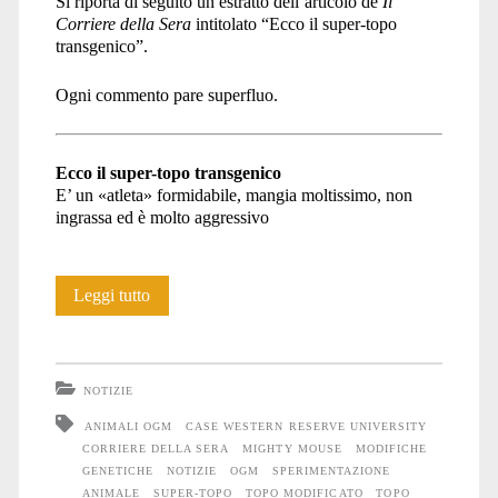
Si riporta di seguito un estratto dell’articolo de
Il
Corriere della Sera
intitolato “Ecco il super-topo
transgenico”.
Ogni commento pare superfluo.
Ecco il super-topo transgenico
E’ un «atleta» formidabile, mangia moltissimo, non
ingrassa ed è molto aggressivo
Nasce
Leggi tutto
una
nuova
NOTIZIE
super-
ANIMALI OGM
CASE WESTERN RESERVE UNIVERSITY
CORRIERE DELLA SERA
MIGHTY MOUSE
MODIFICHE
vittima
GENETICHE
NOTIZIE
OGM
SPERIMENTAZIONE
ANIMALE
SUPER-TOPO
TOPO MODIFICATO
TOPO