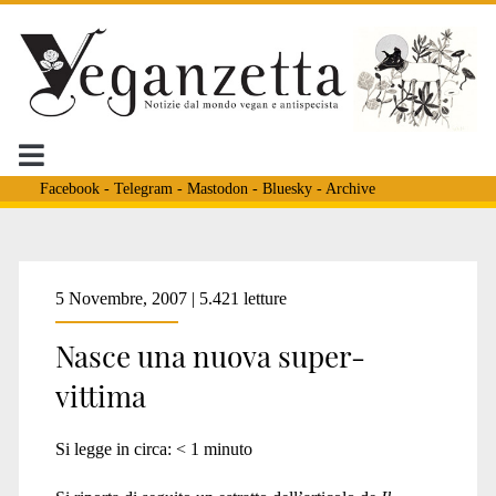
Facebook
-
Telegram
-
Mastodon
-
Bluesky
-
Archive
Tag:
5 Novembre, 2007 | 5.421 letture
Nasce una nuova super-
<span>mighty
vittima
mouse</span>
Si legge in circa:
< 1
minuto