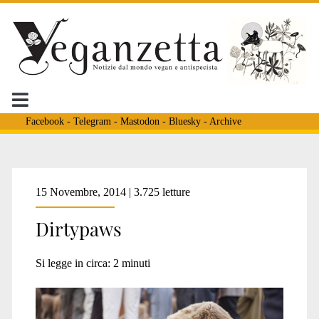
Facebook
-
Telegram
-
Mastodon
-
Bluesky
-
Archive
Tag:
15 Novembre, 2014 | 3.725 letture
Dirtypaws
<span>mercato
Si legge in circa:
2
minuti
animali