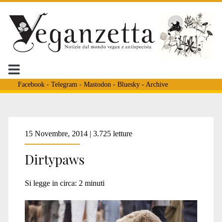
Facebook
-
Telegram
-
Mastodon
-
Bluesky
-
Archive
Tag:
15 Novembre, 2014 | 3.725 letture
Dirtypaws
<span>Animals’
Si legge in circa:
2
minuti
Angels</span>