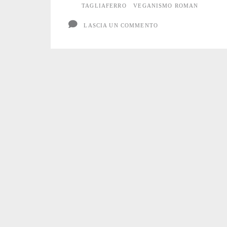
d’arte
TAGLIAFERRO
VEGANISMO ROMAN
a
LASCIA UN COMMENTO
Roma