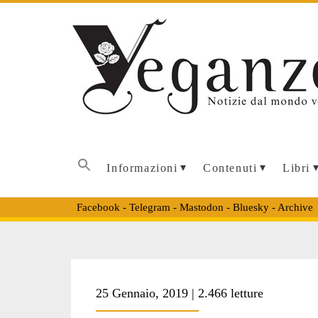
Informazioni
Contenuti
Libri
Facebook
-
Telegram
-
Mastodon
-
Bluesky
-
Archive
Tag:
25 Gennaio, 2019 | 2.466 letture
<span>Margutta