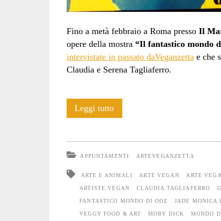
Fino a metà febbraio a Roma presso
Il Ma
opere della mostra
“Il fantastico mondo 
intervistate in passato daVeganzetta
e che s
Claudia e Serena Tagliaferro.
Il
Leggi tutto
fantastico
mondo
APPUNTAMENTI
ARTEVEGANZETTA
di
ARTE E ANIMALI
ARTE VEGAN
ARTE VEG
OoZ:
ARTISTE VEGAN
CLAUDIA TAGLIAFERRO
G
FANTASTICO MONDO DI OOZ
JADE MONICA 
mostra
VEGGY FOOD & ART
MOBY DICK
MONDO D