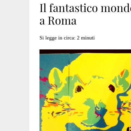
Il fantastico mond
a Roma
Veggy
Si legge in circa:
2
minuti
Food
&
Art</span>