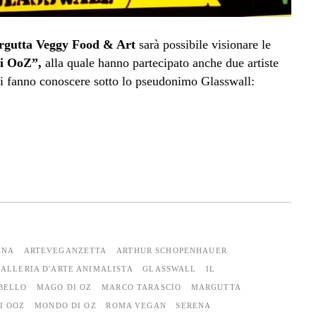
rgutta Veggy Food & Art
sarà possibile visionare le
di OoZ”,
alla quale hanno partecipato anche due artiste
i fanno conoscere sotto lo pseudonimo Glasswall:
ANA
ARTEVEGANZETTA
ARTHUR SCHOPENHAUER
ALLERIA D'ARTE ANIMALISTA
GLASSWALL
IL
BELLO
MAGO DI OZ
MARCO TARASCIO
MARGUTTA
I OOZ
MONDO DI OZ
ROMA VEGAN
SERENA