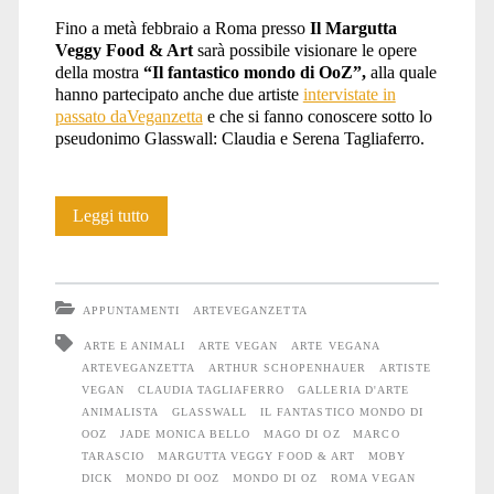
Fino a metà febbraio a Roma presso
Il Margutta
mondo
Veggy Food & Art
sarà possibile visionare le opere
della mostra
“Il fantastico mondo di OoZ”,
alla quale
hanno partecipato anche due artiste
intervistate in
passato daVeganzetta
e che si fanno conoscere sotto lo
di
pseudonimo Glasswall: Claudia e Serena Tagliaferro.
Il
Leggi tutto
ooz</span>
fantastico
mondo
APPUNTAMENTI
ARTEVEGANZETTA
di
ARTE E ANIMALI
ARTE VEGAN
ARTE VEGANA
ARTEVEGANZETTA
ARTHUR SCHOPENHAUER
ARTISTE
OoZ:
VEGAN
CLAUDIA TAGLIAFERRO
GALLERIA D'ARTE
mostra
ANIMALISTA
GLASSWALL
IL FANTASTICO MONDO DI
OOZ
JADE MONICA BELLO
MAGO DI OZ
MARCO
d’arte
TARASCIO
MARGUTTA VEGGY FOOD & ART
MOBY
DICK
MONDO DI OOZ
MONDO DI OZ
ROMA VEGAN
a