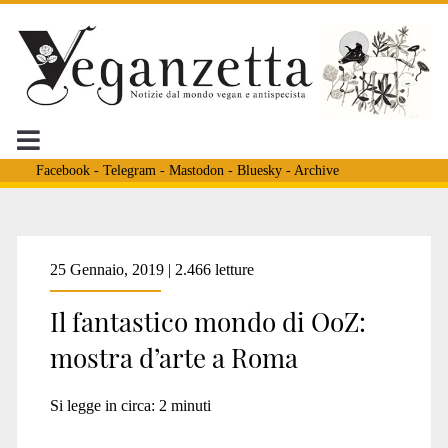
Facebook
-
Telegram
-
Mastodon
-
Bluesky
-
Archive
Tag:
25 Gennaio, 2019 | 2.466 letture
Il fantastico mondo di OoZ:
<span>il
mostra d’arte a Roma
fantastico
Si legge in circa:
2
minuti