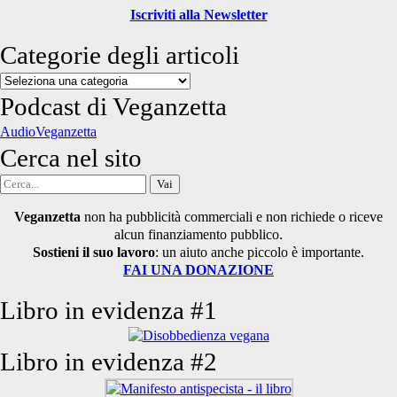
Iscriviti alla Newsletter
Categorie degli articoli
Categorie
degli
Podcast di Veganzetta
articoli
AudioVeganzetta
Cerca nel sito
Cerca
per:
Veganzetta
non ha pubblicità commerciali e non richiede o riceve
alcun finanziamento pubblico.
Sostieni il suo lavoro
: un aiuto anche piccolo è importante.
FAI UNA DONAZIONE
Libro in evidenza #1
Libro in evidenza #2