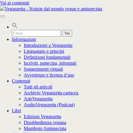
Vai ai contenuti
Cerca
per:
Informazioni
Introduzione a Veganzetta
Linguaggio e principi
Definizioni fondamentali
Iscriviti, partecipa, informati
Suggerimenti virtuali
Avvertenze e licenza d’uso
Contenuti
Tutti gli articoli
Archivio Veganzetta cartacea
ArteVeganzetta
AudioVeganzetta (Podcast)
Libri
Edizioni Veganzetta
Disobbedienza vegana
Manifesto Antispecista