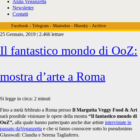
Aiuta Veganzetta
Newsletter
Contatti
Facebook
-
Telegram
-
Mastodon
-
Bluesky
-
Archive
25 Gennaio, 2019 | 2.466 letture
Tag:
Il fantastico mondo di OoZ:
<span>mago
mostra d’arte a Roma
di
Si legge in circa:
2
minuti
Fino a metà febbraio a Roma presso
Il Margutta Veggy Food & Art
sarà possibile visionare le opere della mostra
“Il fantastico mondo di
oz</span>
OoZ”,
alla quale hanno partecipato anche due artiste
intervistate in
passato daVeganzetta
e che si fanno conoscere sotto lo pseudonimo
Glasswall: Claudia e Serena Tagliaferro.