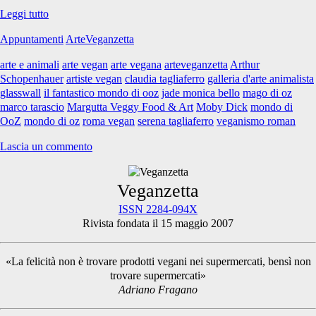
Il
Leggi tutto
fantastico
Appuntamenti
ArteVeganzetta
mondo
di
arte e animali
arte vegan
arte vegana
arteveganzetta
Arthur
OoZ:
Schopenhauer
artiste vegan
claudia tagliaferro
galleria d'arte animalista
mostra
glasswall
il fantastico mondo di ooz
jade monica bello
mago di oz
d’arte
marco tarascio
Margutta Veggy Food & Art
Moby Dick
mondo di
a
OoZ
mondo di oz
roma vegan
serena tagliaferro
veganismo roman
Roma
Lascia un commento
Primary
Veganzetta
ISSN 2284-094X
Rivista fondata il 15 maggio 2007
Sidebar
«La felicità non è trovare prodotti vegani nei supermercati, bensì non
trovare supermercati»
Adriano Fragano