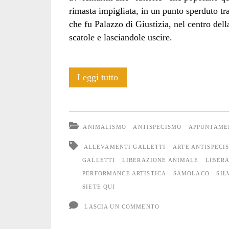
rimasta impigliata, in un punto sperduto tr
che fu Palazzo di Giustizia, nel centro del
scatole e lasciandole uscire.
Chiamata
Leggi tutto
per
VOI
ANIMALISMO
ANTISPECISMO
APPUNTAME
SIETE
ALLEVAMENTI GALLETTI
ARTE ANTISPECI
QUI
GALLETTI
LIBERAZIONE ANIMALE
LIBER
PERFORMANCE ARTISTICA
SAMOLACO
SIL
|
SIETE QUI
YOU
LASCIA UN COMMENTO
ARE