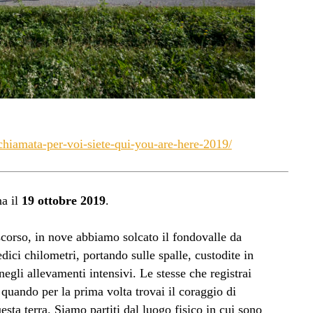
chiamata-per-voi-siete-qui-you-are-here-2019/
a il
19 ottobre 2019
.
 scorso, in nove abbiamo solcato il fondovalle da
i chilometri, portando sulle spalle, custodite in
 negli allevamenti intensivi. Le stesse che registrai
uando per la prima volta trovai il coraggio di
sta terra. Siamo partiti dal luogo fisico in cui sono