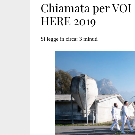
Chiamata per VOI
HERE 2019
animalista</span
Si legge in circa:
3
minuti