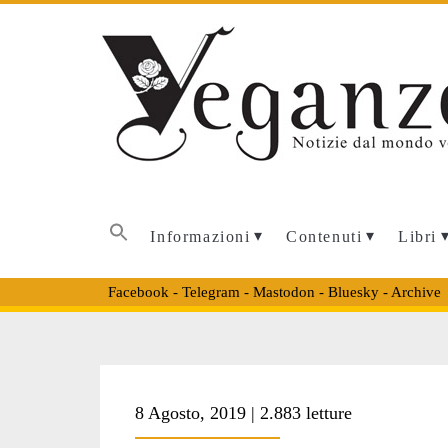
Informazioni
Contenuti
Libri
Facebook
-
Telegram
-
Mastodon
-
Bluesky
-
Archive
Tag:
8 Agosto, 2019 | 2.883 letture
<span>manifestaz