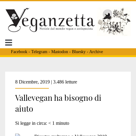
Facebook
-
Telegram
-
Mastodon
-
Bluesky
-
Archive
Tag:
8 Dicembre, 2019 | 3.486 letture
Vallevegan ha bisogno di
<span>maltempo</span
aiuto
Si legge in circa:
< 1
minuto