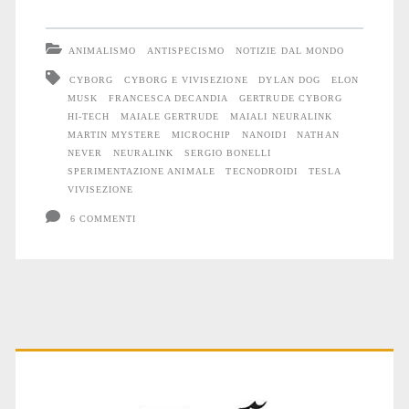
futuro
cyborg
ANIMALISMO
ANTISPECISMO
NOTIZIE DAL MONDO
e
CYBORG
CYBORG E VIVISEZIONE
DYLAN DOG
ELON
MUSK
FRANCESCA DECANDIA
GERTRUDE CYBORG
sfruttamento
HI-TECH
MAIALE GERTRUDE
MAIALI NEURALINK
animale
MARTIN MYSTERE
MICROCHIP
NANOIDI
NATHAN
NEVER
NEURALINK
SERGIO BONELLI
SPERIMENTAZIONE ANIMALE
TECNODROIDI
TESLA
VIVISEZIONE
6 COMMENTI
Primary