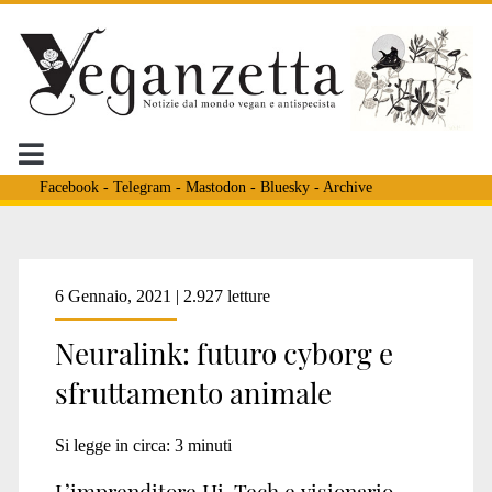
Facebook
-
Telegram
-
Mastodon
-
Bluesky
-
Archive
Tag:
6 Gennaio, 2021 | 2.927 letture
Neuralink: futuro cyborg e
<span>maiale
sfruttamento animale
gertrude</span>
Si legge in circa:
3
minuti
L’imprenditore Hi-Tech e visionario