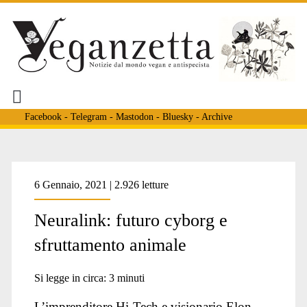
Facebook
-
Telegram
-
Mastodon
-
Bluesky
-
Archive
Tag:
6 Gennaio, 2021 | 2.926 letture
Neuralink: futuro cyborg e
<span>cyborg
sfruttamento animale
e
Si legge in circa:
3
minuti
L’imprenditore Hi-Tech e visionario Elon