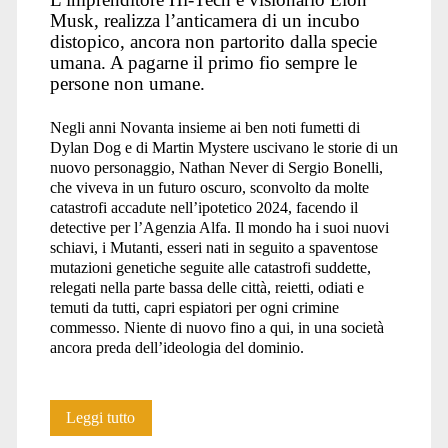
Musk, realizza l’anticamera di un incubo
distopico, ancora non partorito dalla specie
vivisezione</span>
umana. A pagarne il primo fio sempre le
persone non umane.
Negli anni Novanta insieme ai ben noti fumetti di
Dylan Dog e di Martin Mystere uscivano le storie di un
nuovo personaggio, Nathan Never di Sergio Bonelli,
che viveva in un futuro oscuro, sconvolto da molte
catastrofi accadute nell’ipotetico 2024, facendo il
detective per l’Agenzia Alfa. Il mondo ha i suoi nuovi
schiavi, i Mutanti, esseri nati in seguito a spaventose
mutazioni genetiche seguite alle catastrofi suddette,
relegati nella parte bassa delle città, reietti, odiati e
temuti da tutti, capri espiatori per ogni crimine
commesso. Niente di nuovo fino a qui, in una società
ancora preda dell’ideologia del dominio.
Neuralink:
Leggi tutto