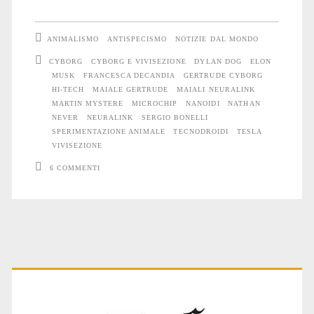
futuro
cyborg
ANIMALISMO
ANTISPECISMO
NOTIZIE DAL MONDO
e
CYBORG
CYBORG E VIVISEZIONE
DYLAN DOG
ELON
MUSK
FRANCESCA DECANDIA
GERTRUDE CYBORG
sfruttamento
HI-TECH
MAIALE GERTRUDE
MAIALI NEURALINK
animale
MARTIN MYSTERE
MICROCHIP
NANOIDI
NATHAN
NEVER
NEURALINK
SERGIO BONELLI
SPERIMENTAZIONE ANIMALE
TECNODROIDI
TESLA
VIVISEZIONE
6 COMMENTI
Primary