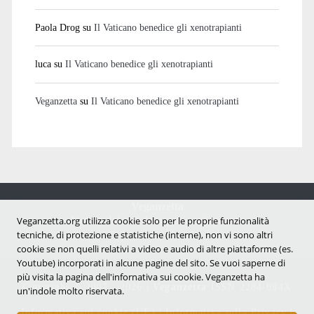
Paola Drog
su
Il Vaticano benedice gli xenotrapianti
luca
su
Il Vaticano benedice gli xenotrapianti
Veganzetta
su
Il Vaticano benedice gli xenotrapianti
Veganzetta
Notizie dal mondo vegan e antispecista
Veganzetta.org utilizza cookie solo per le proprie funzionalità
tecniche, di protezione e statistiche (interne), non vi sono altri
cookie se non quelli relativi a video e audio di altre piattaforme (es.
Youtube) incorporati in alcune pagine del sito. Se vuoi saperne di
più visita la pagina dell'infornativa sui cookie. Veganzetta ha
Copyright © 2007 - 2026 |
Veganzetta
ISSN 2284-094X
un'indole molto riservata.
Informativa sui cookie (UE)
|
Informativa sulla Privacy
|