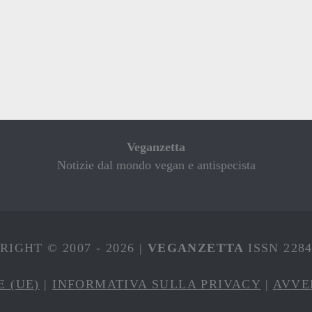
Veganzetta
Notizie dal mondo vegan e antispecista
IGHT © 2007 - 2026 |
VEGANZETTA
ISSN 228
E (UE)
|
INFORMATIVA SULLA PRIVACY
|
AVVE