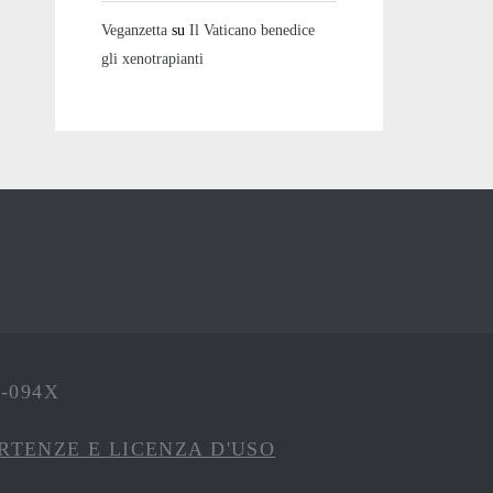
Veganzetta
su
Il Vaticano benedice
gli xenotrapianti
4-094X
RTENZE E LICENZA D'USO