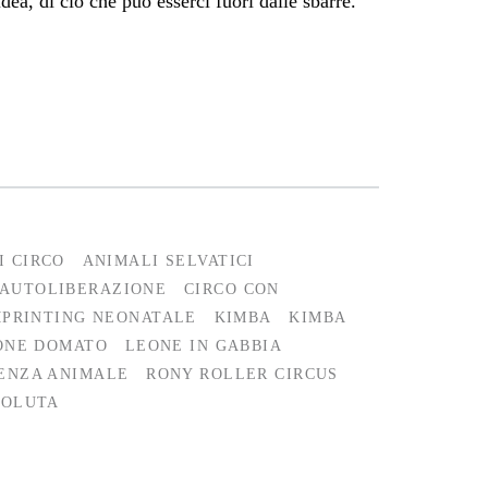
ea, di ciò che può esserci fuori dalle sbarre.
I CIRCO
ANIMALI SELVATICI
AUTOLIBERAZIONE
CIRCO CON
MPRINTING NEONATALE
KIMBA
KIMBA
ONE DOMATO
LEONE IN GABBIA
ENZA ANIMALE
RONY ROLLER CIRCUS
SOLUTA