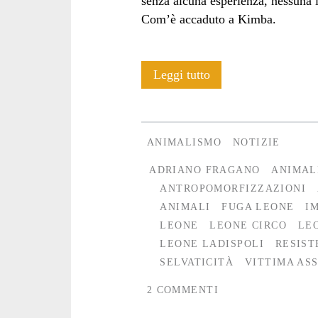
senza alcuna esperienza, nessuna id
Com’è accaduto a Kimba.
Come
Leggi tutto
un
Leone
ANIMALISMO
NOTIZIE
in
ADRIANO FRAGANO
ANIMAL
gabbia
ANTROPOMORFIZZAZIONI
ANIMALI
FUGA LEONE
I
LEONE
LEONE CIRCO
LE
LEONE LADISPOLI
RESIST
SELVATICITÀ
VITTIMA AS
2 COMMENTI