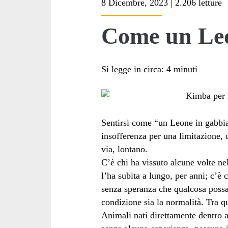
8 Dicembre, 2023 | 2.206 letture
<span>kimba
Come un Leo
leone</span>
Si legge in circa:
4
minuti
Sentirsi come “un Leone in gabbia”
insofferenza per una limitazione, d
via, lontano.
C’è chi ha vissuto alcune volte nel
l’ha subita a lungo, per anni; c’è 
senza speranza che qualcosa possa
condizione sia la normalità. Tra qu
Animali nati direttamente dentro a