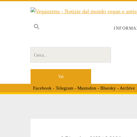
INFORMA
Cerca per:
Facebook
-
Telegram
-
Mastodon
-
Bluesky
-
Archive
Tag: