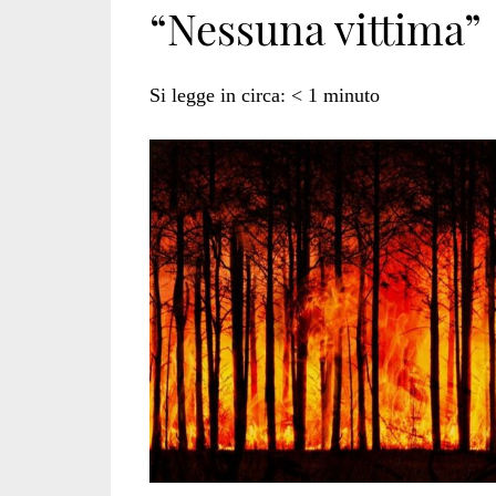
“Nessuna vittima”
monte
Si legge in circa:
< 1
minuto
serra</span>