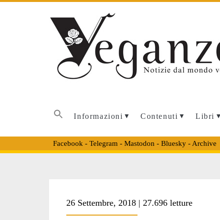
Informazioni
Contenuti
Libri
Facebook
-
Telegram
-
Mastodon
-
Bluesky
-
Archive
Tag:
26 Settembre, 2018 | 27.696 letture
<span>incendio