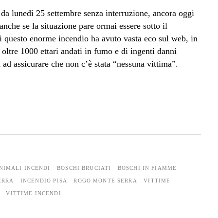
 da lunedì 25 settembre senza interruzione, ancora oggi
anche se la situazione pare ormai essere sotto il
di questo enorme incendio ha avuto vasta eco sul web, in
i oltre 1000 ettari andati in fumo e di ingenti danni
na ad assicurare che non c’è stata “nessuna vittima”.
NIMALI INCENDI
BOSCHI BRUCIATI
BOSCHI IN FIAMME
ERRA
INCENDIO PISA
ROGO MONTE SERRA
VITTIME
VITTIME INCENDI