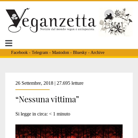
Facebook
-
Telegram
-
Mastodon
-
Bluesky
-
Archive
Tag:
26 Settembre, 2018 | 27.695 letture
“Nessuna vittima”
<span>boschi
Si legge in circa:
< 1
minuto
bruciati</span>