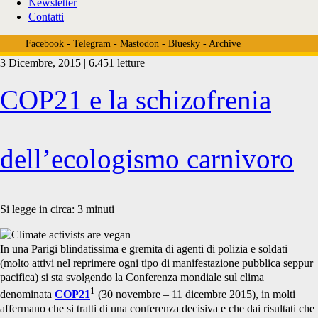
Newsletter
Contatti
Facebook
-
Telegram
-
Mastodon
-
Bluesky
-
Archive
3 Dicembre, 2015 | 6.451 letture
Tag:
COP21 e la schizofrenia
<span>impatto
dell’ecologismo carnivoro
ambientale
Si legge in circa:
3
minuti
In una Parigi blindatissima e gremita di agenti di polizia e soldati
consumo
(molto attivi nel reprimere ogni tipo di manifestazione pubblica seppur
pacifica) si sta svolgendo la Conferenza mondiale sul clima
1
denominata
COP21
(30 novembre – 11 dicembre 2015), in molti
affermano che si tratti di una conferenza decisiva e che dai risultati che