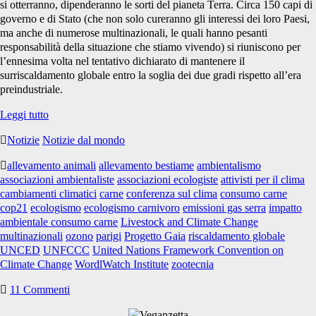
carne</span>
si otterranno, dipenderanno le sorti del pianeta Terra. Circa 150 capi di
governo e di Stato (che non solo cureranno gli interessi dei loro Paesi,
ma anche di numerose multinazionali, le quali hanno pesanti
responsabilità della situazione che stiamo vivendo) si riuniscono per
l’ennesima volta nel tentativo dichiarato di mantenere il
surriscaldamento globale entro la soglia dei due gradi rispetto all’era
preindustriale.
COP21
Leggi tutto
e
Notizie
Notizie dal mondo
la
schizofrenia
allevamento animali
allevamento bestiame
ambientalismo
dell’ecologismo
associazioni ambientaliste
associazioni ecologiste
attivisti per il clima
carnivoro
cambiamenti climatici
carne
conferenza sul clima
consumo carne
cop21
ecologismo
ecologismo carnivoro
emissioni gas serra
impatto
ambientale consumo carne
Livestock and Climate Change
multinazionali
ozono
parigi
Progetto Gaia
riscaldamento globale
UNCED
UNFCCC
United Nations Framework Convention on
Climate Change
WordlWatch Institute
zootecnia
11 Commenti