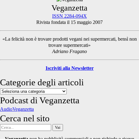
Primary
Veganzetta
ISSN 2284-094X
Rivista fondata il 15 maggio 2007
Sidebar
«La felicità non è trovare prodotti vegani nei supermercati, bensì non
trovare supermercati»
Adriano Fragano
Iscriviti alla Newsletter
Categorie degli articoli
Categorie
degli
Podcast di Veganzetta
articoli
AudioVeganzetta
Cerca nel sito
Cerca
per:
Veganzetta
non ha pubblicità commerciali e non richiede o riceve