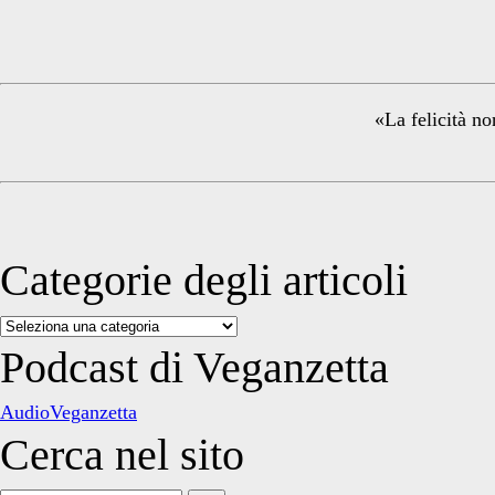
Sidebar
«La felicità no
Categorie degli articoli
Categorie
degli
Podcast di Veganzetta
articoli
AudioVeganzetta
Cerca nel sito