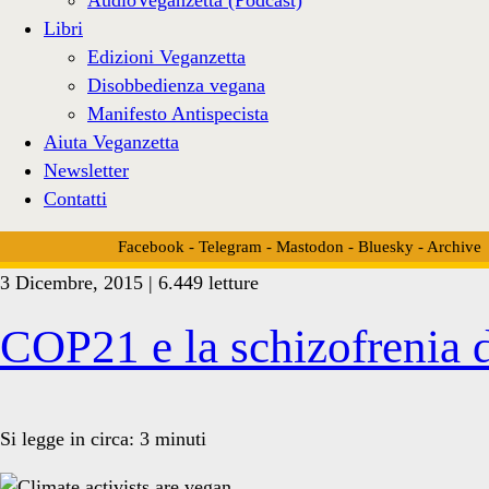
Libri
Edizioni Veganzetta
Disobbedienza vegana
Manifesto Antispecista
Aiuta Veganzetta
Newsletter
Contatti
Facebook
-
Telegram
-
Mastodon
-
Bluesky
-
Archive
3 Dicembre, 2015 | 6.449 letture
Tag:
COP21 e la schizofrenia 
<span>attivisti
Si legge in circa:
3
minuti