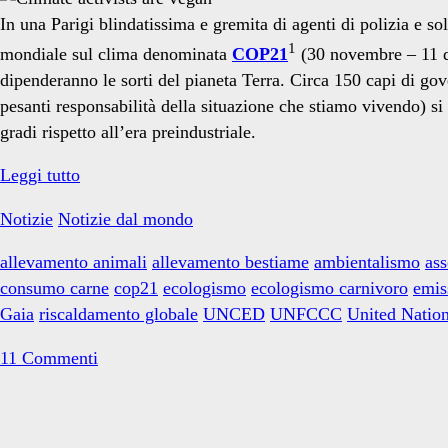
per
In una Parigi blindatissima e gremita di agenti di polizia e s
1
mondiale sul clima denominata
COP21
(30 novembre – 11 dic
dipenderanno le sorti del pianeta Terra. Circa 150 capi di gov
il
pesanti responsabilità della situazione che stiamo vivendo) si
gradi rispetto all’era preindustriale.
COP21
Leggi tutto
clima</span>
e
Notizie
Notizie dal mondo
la
schizofrenia
allevamento animali
allevamento bestiame
ambientalismo
ass
dell’ecologismo
consumo carne
cop21
ecologismo
ecologismo carnivoro
emis
carnivoro
Gaia
riscaldamento globale
UNCED
UNFCCC
United Natio
11 Commenti
Primary