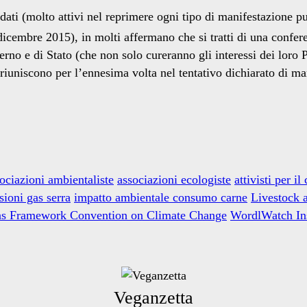
oldati (molto attivi nel reprimere ogni tipo di manifestazione 
embre 2015), in molti affermano che si tratti di una conferenz
erno e di Stato (che non solo cureranno gli interessi dei loro
 riuniscono per l’ennesima volta nel tentativo dichiarato di ma
ociazioni ambientaliste
associazioni ecologiste
attivisti per il
sioni gas serra
impatto ambientale consumo carne
Livestock 
ns Framework Convention on Climate Change
WordlWatch Ins
Veganzetta