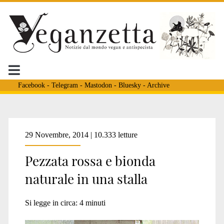
Facebook
-
Telegram
-
Mastodon
-
Bluesky
-
Archive
Tag:
29 Novembre, 2014 | 10.333 letture
Pezzata rossa e bionda
<span>immagine
naturale in una stalla
donna</span>
Si legge in circa:
4
minuti