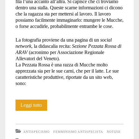
fila l’una accanto all’altra. Si capisce che ci troviamo
dentro una stalla. Queste scarne informazioni ci dicono
che la ragazza sta per mettersi al lavoro. Il lavoro
possiamo facilmente immaginarlo: mungere le Mucche,
o forse accudirle, probabilmente entrambe le cose.
La fotografia proviene da una pagina di un
social
network
, la didascalia recita:
Sezione Pezzata Rossa di
ARAV
(acronimo per Associazione Regionale
Allevatori del Veneto).
La Pezzata Rossa è una razza di Mucche molto
apprezzata sia per le sue carni, che per il latte. Le sue
caratteristiche produttive, riportate da un sito web,
sono:
Pezzata
Leggi tutto
rossa
e
ANTISPECISMO
FEMMINISMO ANTISPECISTA
NOTIZIE
bionda