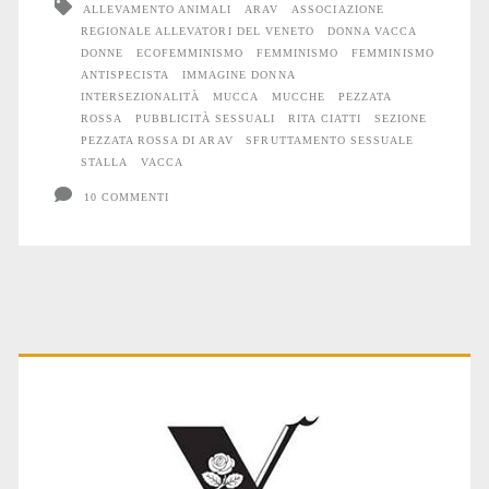
ALLEVAMENTO ANIMALI
ARAV
ASSOCIAZIONE
REGIONALE ALLEVATORI DEL VENETO
DONNA VACCA
naturale
DONNE
ECOFEMMINISMO
FEMMINISMO
FEMMINISMO
in
ANTISPECISTA
IMMAGINE DONNA
INTERSEZIONALITÀ
MUCCA
MUCCHE
PEZZATA
una
ROSSA
PUBBLICITÀ SESSUALI
RITA CIATTI
SEZIONE
PEZZATA ROSSA DI ARAV
SFRUTTAMENTO SESSUALE
stalla
STALLA
VACCA
10 COMMENTI
Primary
Sidebar