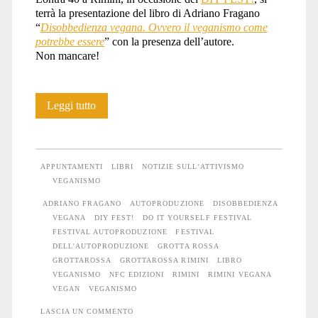
terrà la presentazione del libro di Adriano Fragano
“
Disobbedienza vegana. Ovvero il veganismo come
potrebbe essere
” con la presenza dell’autore.
Non mancare!
Disobbedienza
Leggi tutto
vegana
al
APPUNTAMENTI
LIBRI
NOTIZIE SULL'ATTIVISMO
DIY
VEGANISMO
ADRIANO FRAGANO
AUTOPRODUZIONE
DISOBBEDIENZA
FEST!
VEGANA
DIY FEST!
DO IT YOURSELF FESTIVAL
a
FESTIVAL AUTOPRODUZIONE
FESTIVAL
DELL'AUTOPRODUZIONE
GROTTA ROSSA
Rimini
GROTTAROSSA
GROTTAROSSA RIMINI
LIBRO
VEGANISMO
NFC EDIZIONI
RIMINI
RIMINI VEGANA
VEGAN
VEGANISMO
LASCIA UN COMMENTO