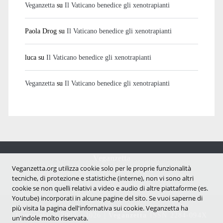
Veganzetta
su
Il Vaticano benedice gli xenotrapianti
Paola Drog
su
Il Vaticano benedice gli xenotrapianti
luca
su
Il Vaticano benedice gli xenotrapianti
Veganzetta
su
Il Vaticano benedice gli xenotrapianti
Veganzetta
Notizie dal mondo vegan e antispecista
Veganzetta.org utilizza cookie solo per le proprie funzionalità
tecniche, di protezione e statistiche (interne), non vi sono altri
cookie se non quelli relativi a video e audio di altre piattaforme (es.
Youtube) incorporati in alcune pagine del sito. Se vuoi saperne di
più visita la pagina dell'infornativa sui cookie. Veganzetta ha
Copyright © 2007 - 2026 |
Veganzetta
ISSN 2284-094X
un'indole molto riservata.