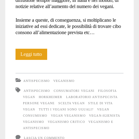
diffusione sempre maggiore, in Italia e nel mondo, di
notizie relative all’aumento del numero dei vegani.
Insieme a queste, di conseguenza, si moltiplicano le
iniziative ad essi dedicate, le possibilità di trovare cibo
consono all’alimentazione prevista etc…
Tutti
Leggi tutto
i
vegani
ANTISPECISMO
VEGANISMO
sono
ANTISPECISMO
CONSUMATORI VEGANI
FILOSOFIA
VEGAN
HORKHEIMER
LABORATORIO ANTISPECISTA
uguali?
PERSONE VEGANE
SCELTA VEGAN
STILE DI VITA
VEGAN
TUTTI I VEGANI SONO UGUALI?
VEGAN
CONSUMISMO
VEGAN VEGANISMO
VEGAN-IGIENISTA
VEGANISMO
VEGANISMO CRITICO
VEGANISMO E
ANTISPECISMO
LASCIA UN COMMENTO