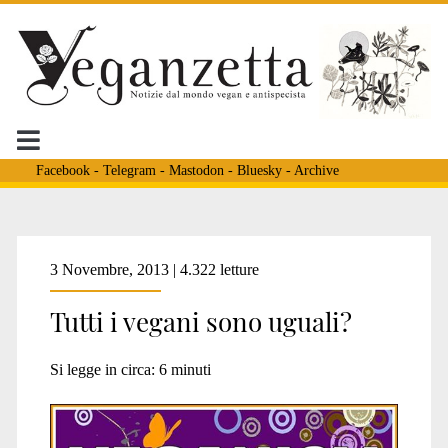
Facebook
-
Telegram
-
Mastodon
-
Bluesky
-
Archive
Tag:
3 Novembre, 2013 | 4.322 letture
Tutti i vegani sono uguali?
<span>filosofia
Si legge in circa:
6
minuti
vegan</span>