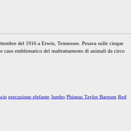
ettembre del 1916 a Erwin, Tennessee. Pesava sulle cinque
me caso emblematico del maltrattamento di animali da circo
win
esecuzione elefante
Jumbo
Phineas Taylor Barnum
Red