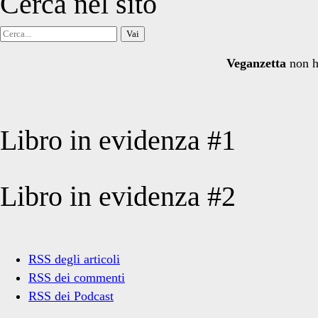
Cerca nel sito
Cerca
per:
Veganzetta
non h
Libro in evidenza #1
Libro in evidenza #2
RSS degli articoli
RSS dei commenti
RSS dei Podcast