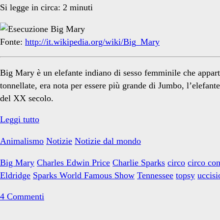
Si legge in circa:
2
minuti
Fonte:
http://it.wikipedia.org/wiki/Big_Mary
Big Mary è un elefante indiano di sesso femminile che appar
tonnellate, era nota per essere più grande di Jumbo, l’elefa
del XX secolo.
Big
Leggi tutto
Mary
Animalismo
Notizie
Notizie dal mondo
Big Mary
Charles Edwin Price
Charlie Sparks
circo
circo co
Eldridge
Sparks World Famous Show
Tennessee
topsy
uccisi
4 Commenti