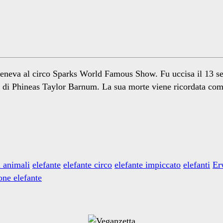
teneva al circo Sparks World Famous Show. Fu uccisa il 13 s
nte di Phineas Taylor Barnum. La sua morte viene ricordata co
n animali
elefante
elefante circo
elefante impiccato
elefanti
Er
one elefante