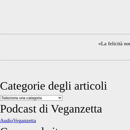
Primary
Sidebar
«La felicità no
Categorie degli articoli
Categorie
degli
Podcast di Veganzetta
articoli
AudioVeganzetta