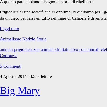
A quanto pare abbiamo bisogno di storie di ribellione.
Prigionieri di una società che ci opprime, ci esaltiamo per i ges
da un circo per farsi un tuffo nel mare di Calabria è diventata
La
Leggi tutto
storia
Animalismo
Notizie
Storie
dell’Elefante
in
animali prigionieri zoo
animali sfruttati
circo con animali
ele
fuga
Cortonesi
per
un
5 Commenti
tuffo
4 Agosto, 2014 | 3.337 letture
al
mare
Big Mary