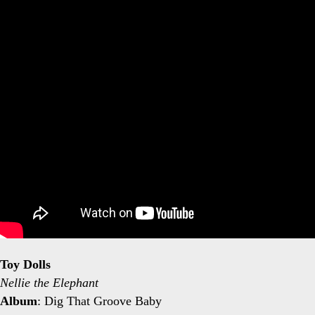
circo</span>
Toy Dolls
Nellie the Elephant
Album
: Dig That Groove Baby