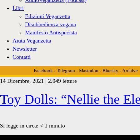
Libri
Edizioni Veganzetta
Disobbedienza vegana
Manifesto Antispecista
Aiuta Veganzetta
Newsletter
Contatti
Facebook
-
Telegram
-
Mastodon
-
Bluesky
-
Archive
14 Dicembre, 2021 | 2.049 letture
Tag:
Toy Dolls: “Nellie the El
<span>elefante
Si legge in circa:
< 1
minuto