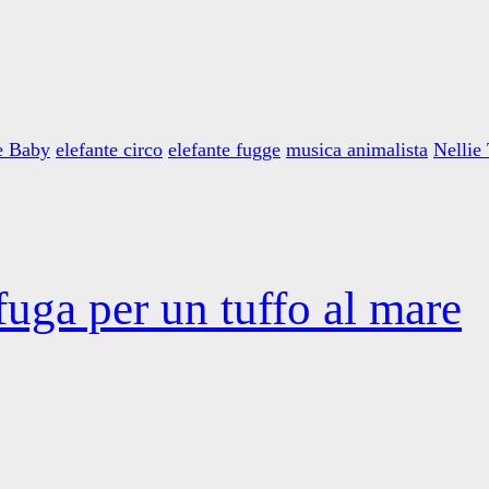
e Baby
elefante circo
elefante fugge
musica animalista
Nellie
 fuga per un tuffo al mare