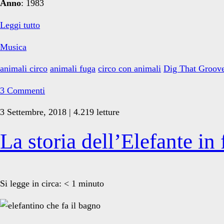
Anno
: 1983
Toy
Leggi tutto
Dolls:
Musica
“Nellie
the
animali circo
animali fuga
circo con animali
Dig That Groov
Elephant”
3 Commenti
3 Settembre, 2018 | 4.219 letture
La storia dell’Elefante in
Si legge in circa:
< 1
minuto