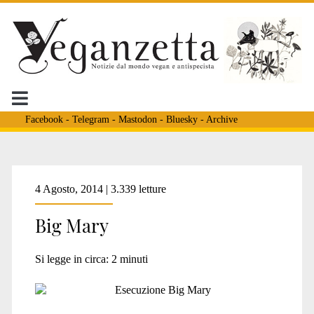
Facebook
-
Telegram
-
Mastodon
-
Bluesky
-
Archive
Tag:
4 Agosto, 2014 | 3.339 letture
Big Mary
<span>Erwin</span>
Si legge in circa:
2
minuti