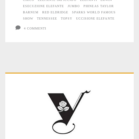
ESECUZIONE ELEFANTE
JUMBO
PHINEAS TAYLOR
BARNUM
RED ELDRIDGE
SPARKS WORLD FAMOUS
SHOW
TENNESSEE
TOPSY
UCCISIONE ELEFANTE
4 COMMENTI
Primary
Sidebar