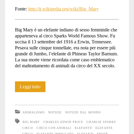
Fonte:
http://it.wikipedia.org/wiki/Big_Mary
Big Mary è un elefante indiano di sesso femminile che
apparteneva al circo Sparks World Famous Show. Fu
uccisa il 13 settembre del 1916 a Erwin, Tennessee.
Pesava sulle cinque tonnellate, era nota per essere più
grande di Jumbo, l’elefante di Phineas Taylor Barnum.
La sua morte viene ricordata come caso emblematico
del maltrattamento di animali da circo del XX secolo.
Big
Leggi tutto
Mary
ANIMALISMO
NOTIZIE
NOTIZIE DAL MONDO
BIG MARY
CHARLES EDWIN PRICE
CHARLIE SPARKS
CIRCO
CIRCO CON ANIMALI
ELEFANTE
ELEFANTE
CIRCO
ELEFANTE IMPICCATO
ELEFANTI
ERWIN